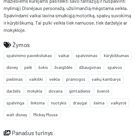
mažiesiems kūrėjams pasitelkti savo fantaziją ir nuspalvinti
mylimąjį Disnėjaus personažą, užsiimančią mėgstama veikla.
Spalvindami vaikai lavina smulkiąją motoriką, spalvų suvokimą
ir kūrybiškumą. Tai puiki veikla tiek namuose, tiek darželyje ar
mokykloje.
Žymos
spalvinimo paveiksliukas
vaikai
spalvinimas
kūrybiškumas
disney
pelė
šokis
žvaigždės
džiaugsmas
spalvos
piešimas
vaikiški
veikla
pramogos
vaikų kambarys
darželis
mokykla
dovana
gimtadienis
šventė
spalvinga
linksma
nuotykis
draugai
šeima
vaikystė
walt disney
Mickey Mouse
Panašus turinys