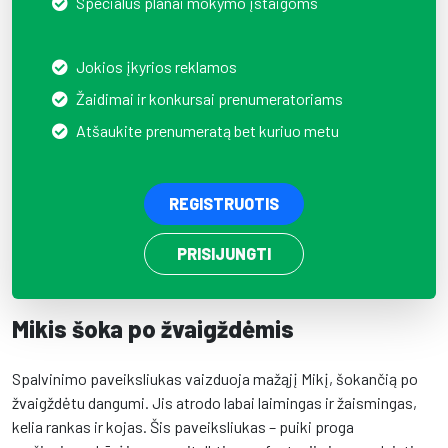
Specialūs planai mokymo įstaigoms
Jokios įkyrios reklamos
Žaidimai ir konkursai prenumeratoriams
Atšaukite prenumeratą bet kuriuo metu
REGISTRUOTIS
PRISIJUNGTI
Mikis šoka po žvaigždėmis
Spalvinimo paveiksliukas vaizduoja mažąjį Mikį, šokančią po
žvaigždėtu dangumi. Jis atrodo labai laimingas ir žaismingas,
kelia rankas ir kojas. Šis paveiksliukas – puiki proga