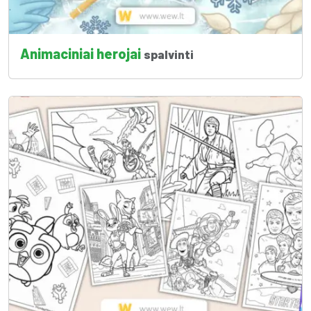
Animaciniai herojai
spalvinti