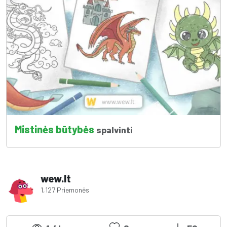
Mistinės būtybės
spalvinti
wew.lt
1,127 Priemonės