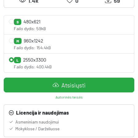
1.4k
0
59
480x621
S
Failo dydis: 59kB
960x1242
M
Failo dydis: 154.4kB
2550x3300
L
Failo dydis: 400.4kB
Atsisiųsti
Autorinės teisės
Licencija ir naudojimas
Asmeniniam naudojimui
Mokyklose / Darželiuose