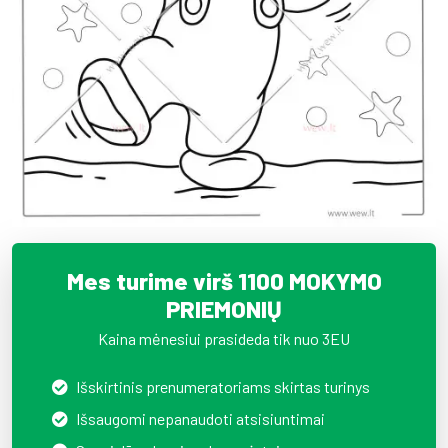
Mes turime virš 1100 MOKYMO
PRIEMONIŲ
Kaina mėnesiui prasideda tik nuo 3EU
Išskirtinis prenumeratoriams skirtas turinys
Išsaugomi nepanaudoti atsisiuntimai