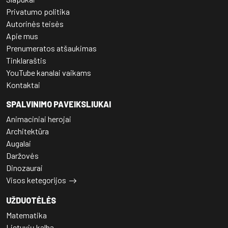
Privatumo politika
Autorinės teisės
Apie mus
Prenumeratos atšaukimas
Tinklaraštis
YouTube kanalai vaikams
Kontaktai
SPALVINIMO PAVEIKSLIUKAI
Animaciniai herojai
Architektūra
Augalai
Daržovės
Dinozaurai
Visos ketegorijos
UŽDUOTĖLĖS
Matematika
Lietuvių kalba