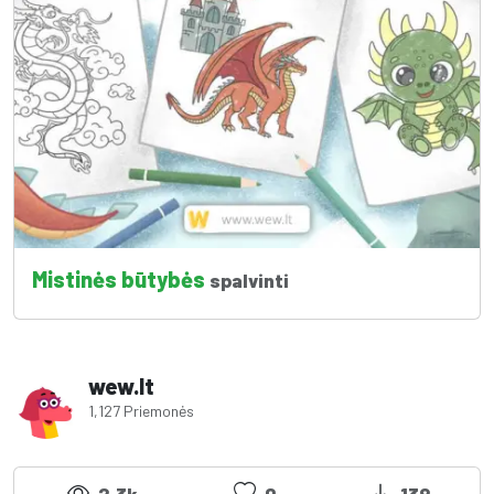
Mistinės būtybės
spalvinti
wew.lt
1,127 Priemonės
2.3k
0
138