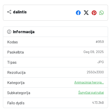
dalintis
Informacija
Kodas
#959
Paskelbta
Geg 09, 2025
Tipas
JPG
Rezoliucija
2550x3300
Kategorija
Animaciniai heroja...
Subkategorija
Šunyčiai patruliai
Failo dydis
473.3kB