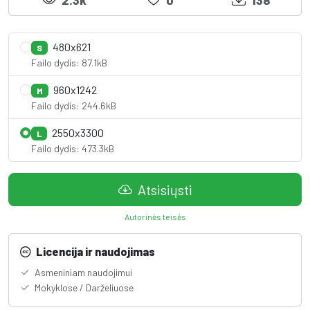
480x621
S
Failo dydis: 87.1kB
960x1242
M
Failo dydis: 244.6kB
2550x3300
L
Failo dydis: 473.3kB
Atsisiųsti
Autorinės teisės
Licencija ir naudojimas
Asmeniniam naudojimui
Mokyklose / Darželiuose