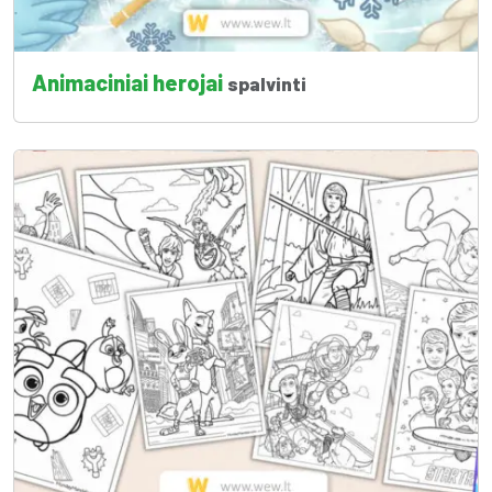
Animaciniai herojai
spalvinti