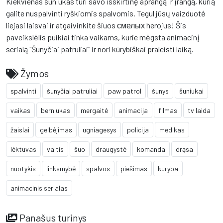
Kiekvienas šuniukas turi savo išskirtinę aprangą ir įrangą, kurią
galite nuspalvinti ryškiomis spalvomis. Tegul jūsų vaizduotė
liejasi laisvai ir atgaivinkite šiuos смелых herojus! Šis
paveikslėlis puikiai tinka vaikams, kurie mėgsta animacinį
serialą "Šunyčiai patruliai" ir nori kūrybiškai praleisti laiką.
Žymos
spalvinti
šunyčiai patruliai
paw patrol
šunys
šuniukai
vaikas
berniukas
mergaitė
animacija
filmas
tv laida
žaislai
gelbėjimas
ugniagesys
policija
medikas
lėktuvas
valtis
šuo
draugystė
komanda
drąsa
nuotykis
linksmybė
spalvos
piešimas
kūryba
animacinis serialas
Panašus turinys