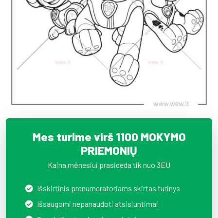
Mes turime virš 1100 MOKYMO
PRIEMONIŲ
Kaina mėnesiui prasideda tik nuo 3EU
Išskirtinis prenumeratoriams skirtas turinys
Išsaugomi nepanaudoti atsisiuntimai