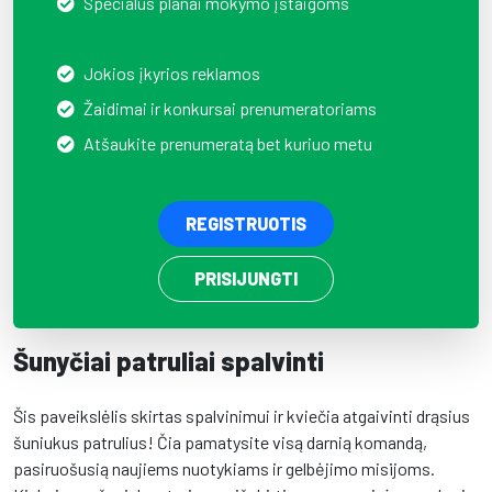
Specialūs planai mokymo įstaigoms
Jokios įkyrios reklamos
Žaidimai ir konkursai prenumeratoriams
Atšaukite prenumeratą bet kuriuo metu
REGISTRUOTIS
PRISIJUNGTI
Šunyčiai patruliai spalvinti
Šis paveikslėlis skirtas spalvinimui ir kviečia atgaivinti drąsius
šuniukus patrulius! Čia pamatysite visą darnią komandą,
pasiruošusią naujiems nuotykiams ir gelbėjimo misijoms.