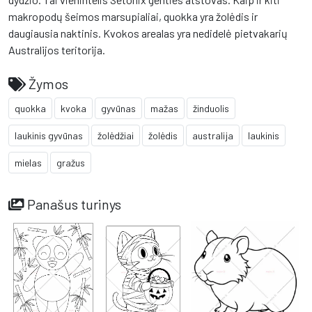
makropodų šeimos marsupialiai, quokka yra žolėdis ir
daugiausia naktinis. Kvokos arealas yra nedidelė pietvakarių
Australijos teritorija.
Žymos
quokka
kvoka
gyvūnas
mažas
žinduolis
laukinis gyvūnas
žolėdžiai
žolėdis
australija
laukinis
mielas
gražus
Panašus turinys