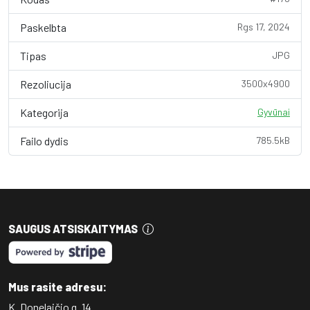
Paskelbta
Rgs 17, 2024
Tipas
JPG
Rezoliucija
3500x4900
Kategorija
Gyvūnai
Failo dydis
785.5kB
SAUGUS ATSISKAITYMAS
Mus rasite adresu:
K. Donelaičio g. 14