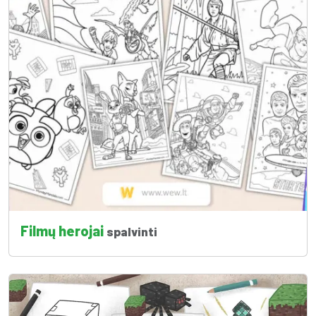
Filmų herojai
spalvinti