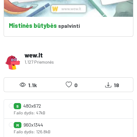
Mistinės būtybės
spalvinti
wew.lt
1,127 Priemonės
1.1k
0
18
480x672
S
Failo dydis: 47kB
960x1344
M
Failo dydis: 126.8kB