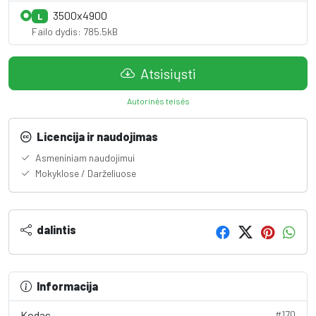
3500x4900
L
Failo dydis: 785.5kB
Atsisiųsti
Autorinės teisės
Licencija ir naudojimas
Asmeniniam naudojimui
Mokyklose / Darželiuose
dalintis
Informacija
Kodas
#170