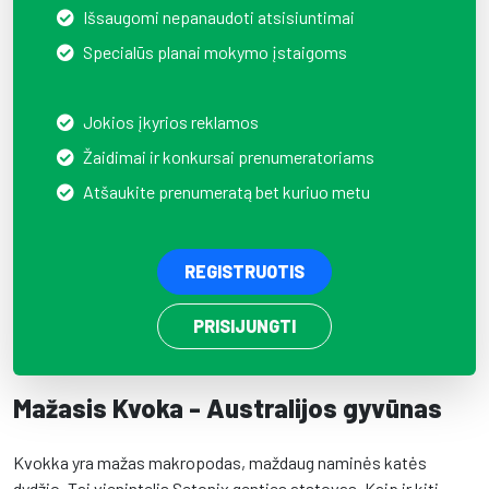
Išsaugomi nepanaudoti atsisiuntimai
Specialūs planai mokymo įstaigoms
Jokios įkyrios reklamos
Žaidimai ir konkursai prenumeratoriams
Atšaukite prenumeratą bet kuriuo metu
REGISTRUOTIS
PRISIJUNGTI
Mažasis Kvoka - Australijos gyvūnas
Kvokka yra mažas makropodas, maždaug naminės katės
dydžio. Tai vienintelis Setonix genties atstovas. Kaip ir kiti