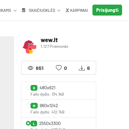
Prisijungti
AIKAMS
SKAIČIUOKLĖS
KARPINIAI
wew.lt
1,127 Priemonės
651
0
6
480x621
S
Failo dydis: 134.1kB
960x1242
M
Failo dydis: 412.7kB
2550x3300
L