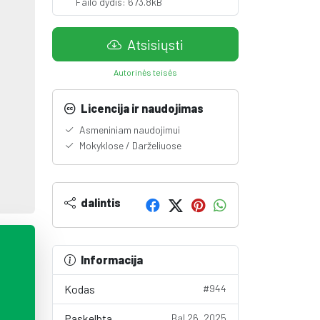
Failo dydis: 673.8kB
Atsisiųsti
Autorinės teisės
Licencija ir naudojimas
Asmeniniam naudojimui
Mokyklose / Darželiuose
dalintis
Informacija
Kodas
#944
Paskelbta
Bal 26, 2025