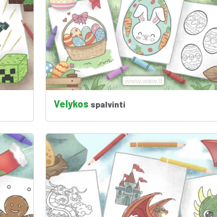
Velykos
spalvinti