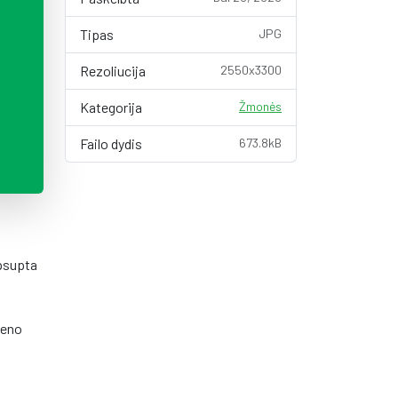
Tipas
JPG
Rezoliucija
2550x3300
Kategorija
Žmonės
Failo dydis
673.8kB
apsupta
meno