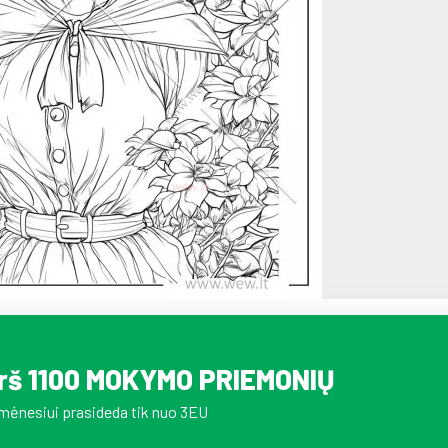
irš 1100 MOKYMO PRIEMONIŲ
mėnesiui prasideda tik nuo 3EU