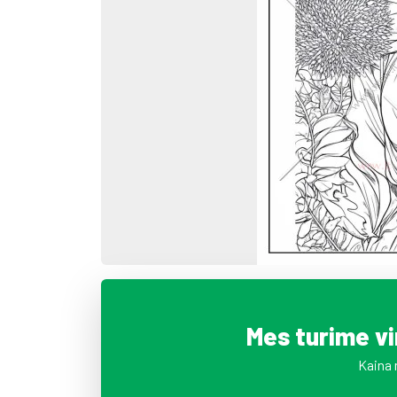
Mes turime v
Kaina 