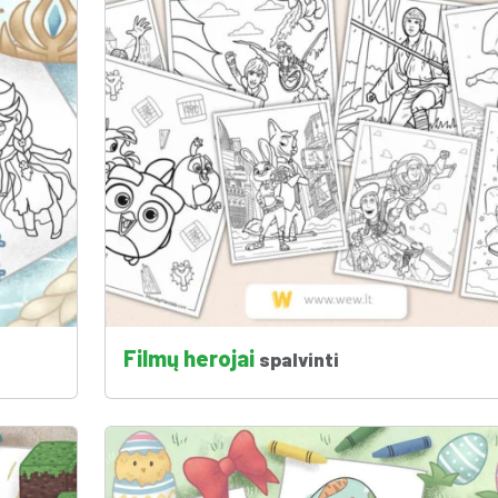
Filmų herojai
spalvinti