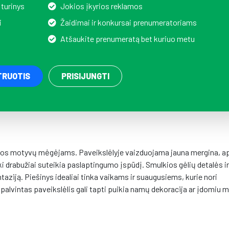
 turinys
Jokios įkyrios reklamos
i
Žaidimai ir konkursai prenumeratoriams
Atšaukite prenumeratą bet kuriuo metu
TRUOTIS
PRISIJUNGTI
amtos motyvų mėgėjams. Paveikslėlyje vaizduojama jauna mergina, 
ški drabužiai suteikia paslaptingumo įspūdį. Smulkios gėlių detalės ir
aziją. Piešinys idealiai tinka vaikams ir suaugusiems, kurie nori
šspalvintas paveikslėlis gali tapti puikia namų dekoracija ar įdomiu 