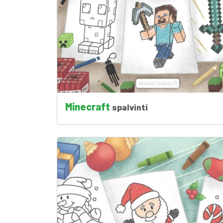
Minecraft
spalvinti