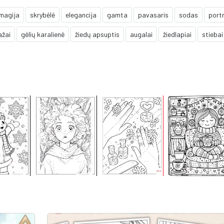
magija
skrybėlė
elegancija
gamta
pavasaris
sodas
port
ažai
gėlių karalienė
žiedų apsuptis
augalai
žiedlapiai
stiebai