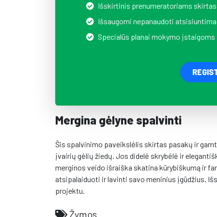
Išskirtinis prenumeratoriams skirtas
Išsaugomi nepanaudoti atsisiuntima
Specialūs planai mokymo įstaigoms
REGIS
Mergina gėlyne spalvinti
Šis spalvinimo paveikslėlis skirtas pasakų ir g
įvairių gėlių žiedų. Jos didelė skrybėlė ir eleganti
merginos veido išraiška skatina kūrybiškumą ir fant
atsipalaiduoti ir lavinti savo meninius įgūdžius. I
projektu.
Žymos