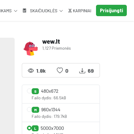
Prisijungti
AIKAMS
SKAIČIUOKLĖS
KARPINIAI
wew.lt
1,127 Priemonės
1.8k
0
69
480x672
S
Failo dydis: 66.5kB
960x1344
M
Failo dydis: 179.7kB
5000x7000
L