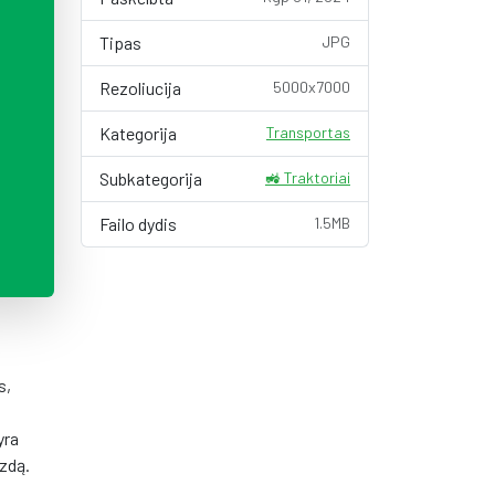
Tipas
JPG
Rezoliucija
5000x7000
Kategorija
Transportas
Subkategorija
🚜 Traktoriai
Failo dydis
1.5MB
s,
yra
izdą.