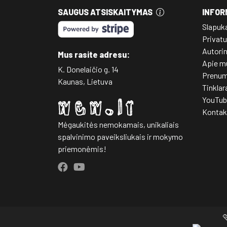
SAUGUS ATSISKAITYMAS
INFOR
Slapuk
Privatu
Autori
Mus rasite adresu:
Apie m
K. Donelaičio g. 14
Prenum
Kaunas, Lietuva
Tinklar
YouTub
Kontak
Mėgaukitės nemokamais, unikaliais
spalvinimo paveiksliukais ir mokymo
priemonėmis!
