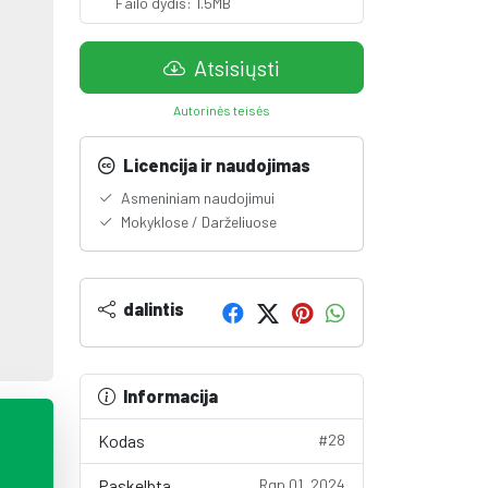
Failo dydis: 1.5MB
Atsisiųsti
Autorinės teisės
Licencija ir naudojimas
Asmeniniam naudojimui
Mokyklose / Darželiuose
dalintis
Informacija
Kodas
#28
Paskelbta
Rgp 01, 2024