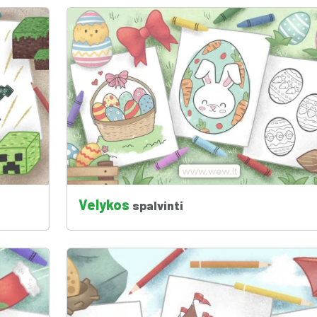
Velykos
spalvinti