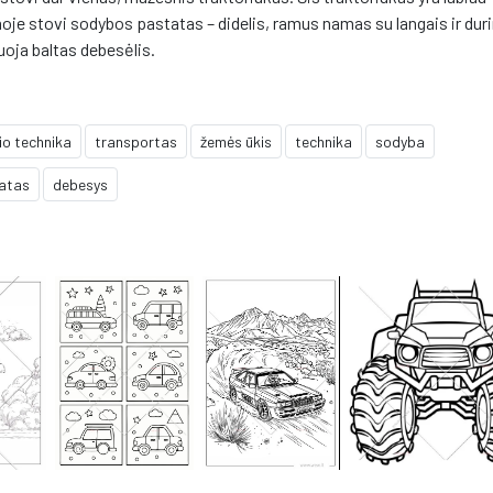
lumoje stovi sodybos pastatas – didelis, ramus namas su langais ir dur
uoja baltas debesėlis.
io technika
transportas
žemės ūkis
technika
sodyba
tatas
debesys