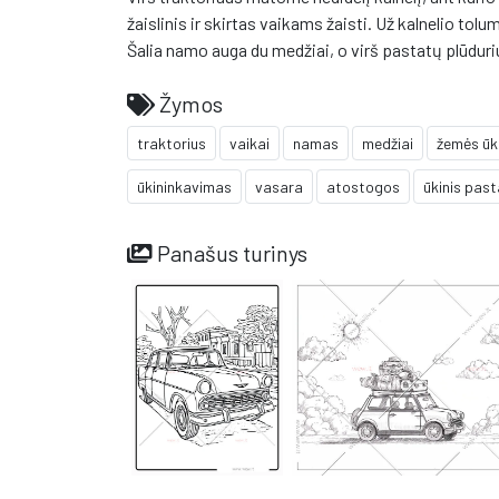
žaislinis ir skirtas vaikams žaisti. Už kalnelio to
Šalia namo auga du medžiai, o virš pastatų plūduri
Žymos
traktorius
vaikai
namas
medžiai
žemės ūk
ūkininkavimas
vasara
atostogos
ūkinis pas
Panašus turinys