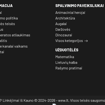
MACIJA
SPALVINIMO PAVEIKSLIUKAI
ai
Animaciniai herojai
mo politika
Architektūra
nės teisės
Augalai
us
Daržovės
eratos atšaukimas
Dinozaurai
aštis
Visos ketegorijos
e kanalai vaikams
UŽDUOTĖLĖS
tai
Matematika
Lietuvių kalba
Rašymo pratimai
 Linkėjimai iš Kauno © 2024-2026 - wew.lt, Visos teisės saugom