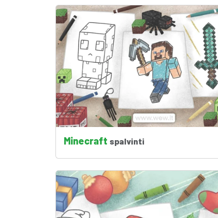
Minecraft
spalvinti