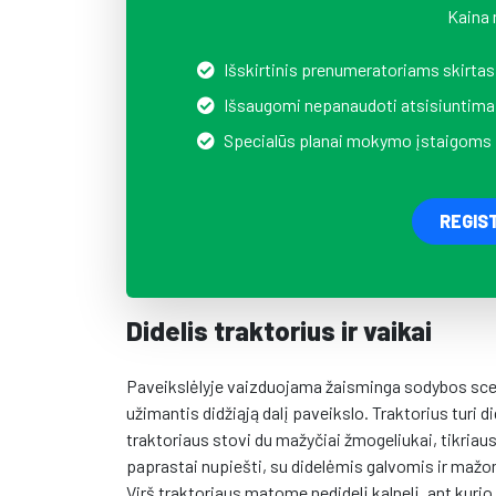
Kaina 
Išskirtinis prenumeratoriams skirtas
Išsaugomi nepanaudoti atsisiuntima
Specialūs planai mokymo įstaigoms
REGIS
Didelis traktorius ir vaikai
Paveikslėlyje vaizduojama žaisminga sodybos scena,
užimantis didžiąją dalį paveikslo. Traktorius turi did
traktoriaus stovi du mažyčiai žmogeliukai, tikriaus
paprastai nupiešti, su didelėmis galvomis ir mažom
Virš traktoriaus matome nedidelį kalnelį, ant kurio