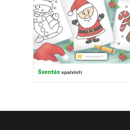
Šventės
spalvinti