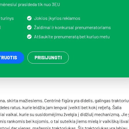
mėnesiui prasideda tik nuo 3EU
 turinys
Jokios įkyrios reklamos
i
Žaidimai ir konkursai prenumeratoriams
Atšaukite prenumeratą bet kuriuo metu
TRUOTIS
PRISIJUNGTI
 skirta mažiesiems. Centrinė figūra yra didelis, galingas traktoriu
eles ratus, kurie leidžia jam lengvai įveikti bet kokį reljefą. Šalia
iai vaikai, kurie su susidomėjimu žvelgia į didžiulį mechanizmą. Jie 
is rankomis bei kojomis, o tai suteikia jiems mielą ir vaikišką išva
 stovi dar vienas, mažesnis traktoriukas. Šis traktoriukas yra labiau