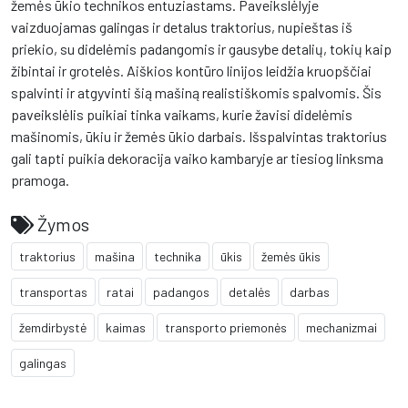
žemės ūkio technikos entuziastams. Paveikslėlyje
vaizduojamas galingas ir detalus traktorius, nupieštas iš
priekio, su didelėmis padangomis ir gausybe detalių, tokių kaip
žibintai ir grotelės. Aiškios kontūro linijos leidžia kruopščiai
spalvinti ir atgyvinti šią mašiną realistiškomis spalvomis. Šis
paveikslėlis puikiai tinka vaikams, kurie žavisi didelėmis
mašinomis, ūkiu ir žemės ūkio darbais. Išspalvintas traktorius
gali tapti puikia dekoracija vaiko kambaryje ar tiesiog linksma
pramoga.
Žymos
traktorius
mašina
technika
ūkis
žemės ūkis
transportas
ratai
padangos
detalės
darbas
žemdirbystė
kaimas
transporto priemonės
mechanizmai
galingas