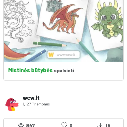
Mistinės būtybės
spalvinti
wew.lt
1,127 Priemonės
947
0
15