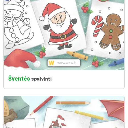
Šventės
spalvinti