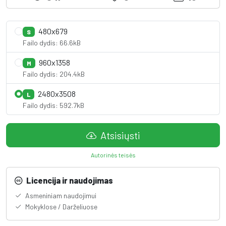
480x679
S
Failo dydis: 66.6kB
960x1358
M
Failo dydis: 204.4kB
2480x3508
L
Failo dydis: 592.7kB
Atsisiųsti
Autorinės teisės
Licencija ir naudojimas
Asmeniniam naudojimui
Mokyklose / Darželiuose