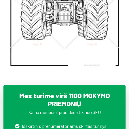
Mes turime virš 1100 MOKYMO
PRIEMONIŲ
Kaina mėnesiui prasideda tik nuo 3EU
Išskirtinis prenumeratoriams skirtas turinys