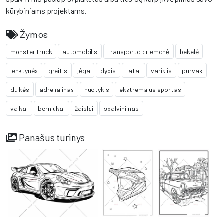
kūrybiniams projektams.
Žymos
monster truck
automobilis
transporto priemonė
bekelė
lenktynės
greitis
jėga
dydis
ratai
variklis
purvas
dulkės
adrenalinas
nuotykis
ekstremalus sportas
vaikai
berniukai
žaislai
spalvinimas
Panašus turinys