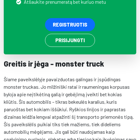
Atšaukite prenumeratą bet kuriuo metu
REGISTRUOTIS
PRISIJUNGTI
Greitis ir jėga - monster truck
Šiame paveikslėlyje pavaizduotas galingas ir įspūdingas
monster truckas. Jo milžiniški ratai ir raumeningas korpusas
byloja apie neįtikėtiną galią ir gebėjimą įveikti bet kokias
kliūtis. Šis automobilis – tikras bekeulės karalius, kuris
paruoštas bet kokiam iššūkiui. Ryškios linijos ir paprastas
dizainas leidžia lengvai atpažinti šį transporto priemonės tipą.
Šis paveikslėlis puikiai tiks tiek mažiems, tiek dideliems
automobilių mėgėjams. Jis gali būti naudojamas kaip
spalvinimo puslapis, plakatas arba tiesiog kaip įkvėpimas savo