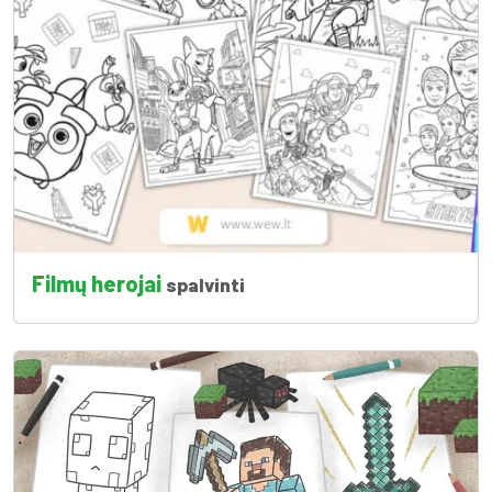
Filmų herojai
spalvinti