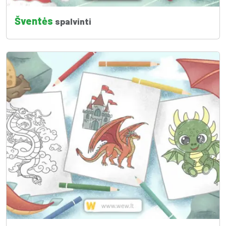
Šventės
spalvinti