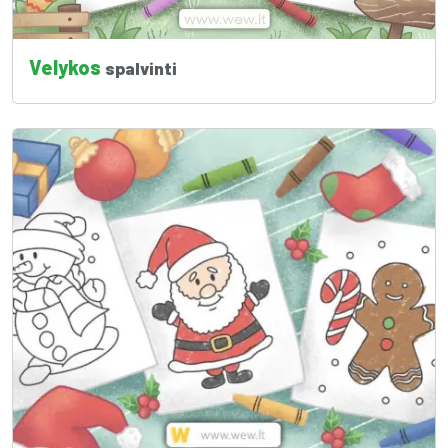
Velykos
spalvinti