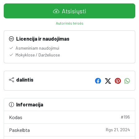
Atsisiųsti
Autorinės teisės
Licencija ir naudojimas
Asmeniniam naudojimui
Mokyklose / Darželiuose
dalintis
Informacija
Kodas
#196
Paskelbta
Rgs 21, 2024