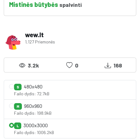
Mistinės būtybės
spalvinti
wew.lt
1,127 Priemonės
3.2k
0
168
480x480
S
Failo dydis: 72.7kB
960x960
M
Failo dydis: 198.9kB
3000x3000
L
Failo dydis: 1006.2kB