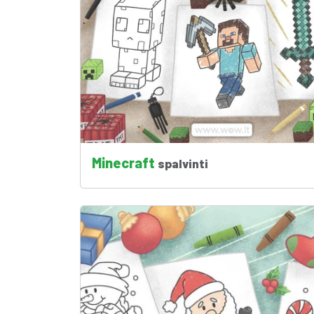
Minecraft
spalvinti