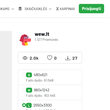
Prisijungti
AIKAMS
SKAIČIUOKLĖS
KARPINIAI
wew.lt
1,127 Priemonės
2.0k
0
27
480x621
S
Failo dydis: 61.5kB
960x1242
M
Failo dydis: 163.4kB
2550x3300
L