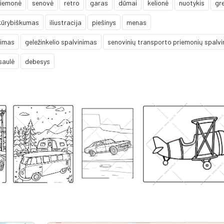
riemonė
senovė
retro
garas
dūmai
kelionė
nuotykis
gre
kūrybiškumas
iliustracija
piešinys
menas
nimas
geležinkelio spalvinimas
senovinių transporto priemonių spalv
saulė
debesys