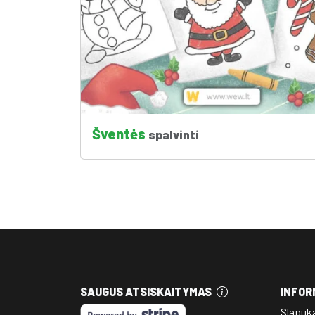
Šventės
spalvinti
SAUGUS ATSISKAITYMAS
INFOR
Slapuk