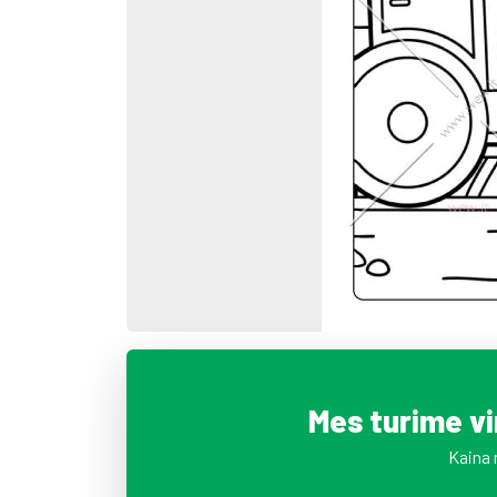
Mes turime v
Kaina 