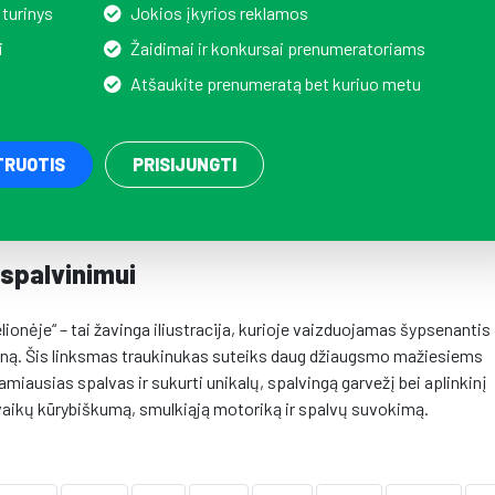
 turinys
Jokios įkyrios reklamos
i
Žaidimai ir konkursai prenumeratoriams
Atšaukite prenumeratą bet kuriuo metu
TRUOTIS
PRISIJUNGTI
 spalvinimui
onėje“ – tai žavinga iliustracija, kurioje vaizduojamas šypsenantis
dieną. Šis linksmas traukinukas suteiks daug džiaugsmo mažiesiems
miausias spalvas ir sukurti unikalų, spalvingą garvežį bei aplinkinį
ti vaikų kūrybiškumą, smulkiąją motoriką ir spalvų suvokimą.