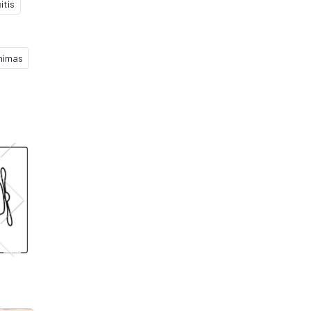
itis
inimas