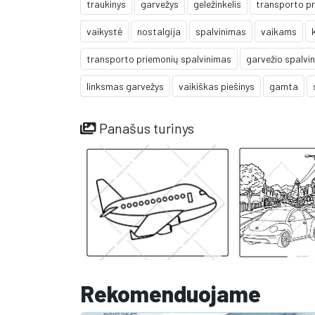
traukinys
garvežys
geležinkelis
transporto p
vaikystė
nostalgija
spalvinimas
vaikams
transporto priemonių spalvinimas
garvežio spalvi
linksmas garvežys
vaikiškas piešinys
gamta
Panašus turinys
Rekomenduojame