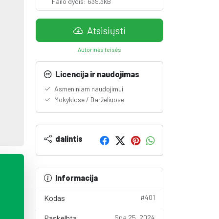
Failo dydis: 639.3kB
Atsisiųsti
Autorinės teisės
Licencija ir naudojimas
Asmeniniam naudojimui
Mokyklose / Darželiuose
dalintis
Informacija
Kodas
#401
Paskelbta
Spa 25, 2024