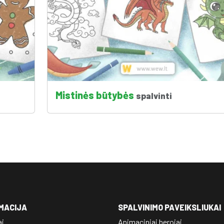
Mistinės būtybės
spalvinti
MACIJA
SPALVINIMO PAVEIKSLIUKAI
ai
Animaciniai herojai