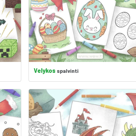
Velykos
spalvinti