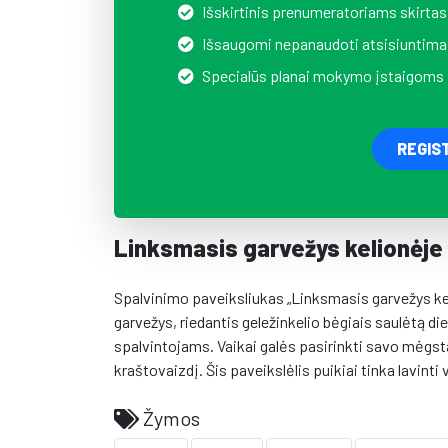
Išskirtinis prenumeratoriams skirtas
Išsaugomi nepanaudoti atsisiuntima
Specialūs planai mokymo įstaigoms
REGIS
Linksmasis garvežys kelionėje
Spalvinimo paveiksliukas „Linksmasis garvežys keli
garvežys, riedantis geležinkelio bėgiais saulėtą 
spalvintojams. Vaikai galės pasirinkti savo mėgsta
kraštovaizdį. Šis paveikslėlis puikiai tinka lavin
Žymos