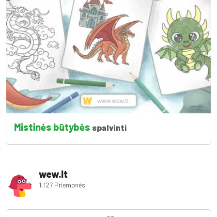
Mistinės būtybės
spalvinti
wew.lt
1,127 Priemonės