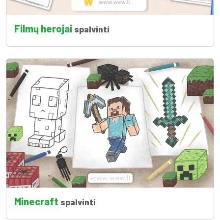
Filmų herojai
spalvinti
Minecraft
spalvinti