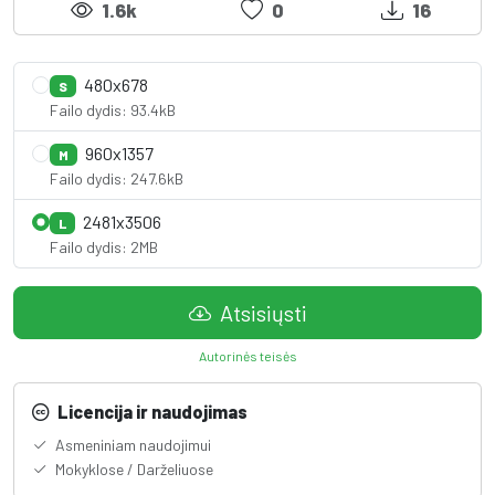
1.6k
0
16
480x678
S
Failo dydis: 93.4kB
960x1357
M
Failo dydis: 247.6kB
2481x3506
L
Failo dydis: 2MB
Atsisiųsti
Autorinės teisės
Licencija ir naudojimas
Asmeniniam naudojimui
Mokyklose / Darželiuose