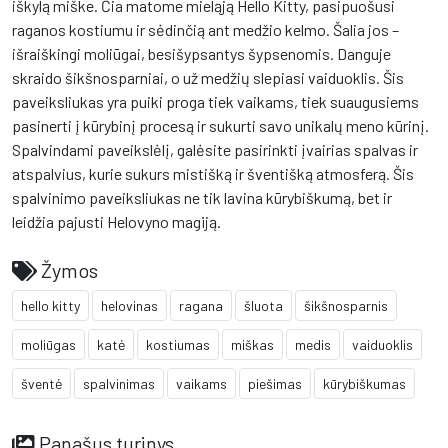
iškylą miške. Čia matome mieląją Hello Kitty, pasipuošusi
raganos kostiumu ir sėdinčią ant medžio kelmo. Šalia jos –
išraiškingi moliūgai, besišypsantys šypsenomis. Danguje
skraido šikšnosparniai, o už medžių slepiasi vaiduoklis. Šis
paveiksliukas yra puiki proga tiek vaikams, tiek suaugusiems
pasinerti į kūrybinį procesą ir sukurti savo unikalų meno kūrinį.
Spalvindami paveikslėlį, galėsite pasirinkti įvairias spalvas ir
atspalvius, kurie sukurs mistišką ir šventišką atmosferą. Šis
spalvinimo paveiksliukas ne tik lavina kūrybiškumą, bet ir
leidžia pajusti Helovyno magiją.
Žymos
hello kitty
helovinas
ragana
šluota
šikšnosparnis
moliūgas
katė
kostiumas
miškas
medis
vaiduoklis
šventė
spalvinimas
vaikams
piešimas
kūrybiškumas
Panašus turinys