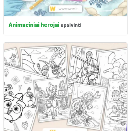
Animaciniai herojai
spalvinti