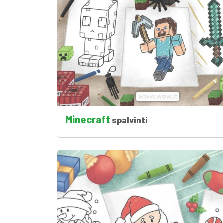
Minecraft
spalvinti