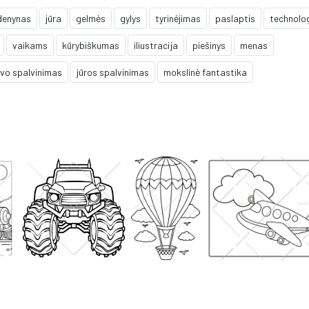
denynas
jūra
gelmės
gylys
tyrinėjimas
paslaptis
technolo
vaikams
kūrybiškumas
iliustracija
piešinys
menas
ivo spalvinimas
jūros spalvinimas
mokslinė fantastika