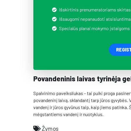
Išskirtinis prenumeratoriams skirtas
Išsaugomi nepanaudoti atsisiuntima
Specialūs planai mokymo įstaigoms
REGIS
Povandeninis laivas tyrinėja g
Spalvinimo paveiksliukas – tai puiki proga pasiner
povandeninį laivą, sklandantį tarp jūros gyvybės. V
vandenį ir jūros gyvūnus taip, kaip jiems patinka. 
mėgstantiems vandenį ir nuotykius.
Žymos