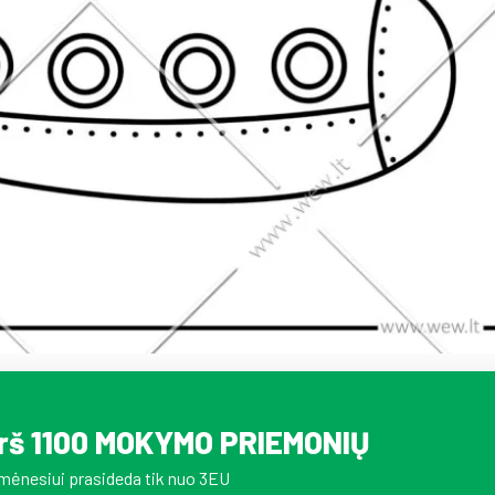
irš 1100 MOKYMO PRIEMONIŲ
mėnesiui prasideda tik nuo 3EU