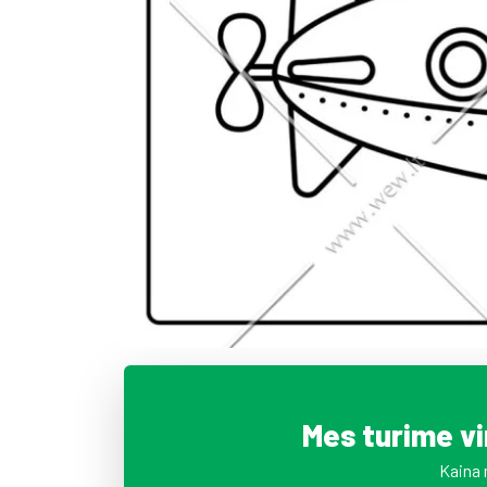
Mes turime v
Kaina 