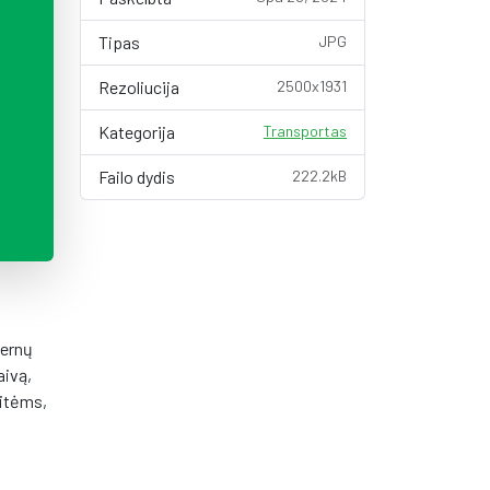
Tipas
JPG
Rezoliucija
2500x1931
Kategorija
Transportas
Failo dydis
222.2kB
dernų
aivą,
aitėms,