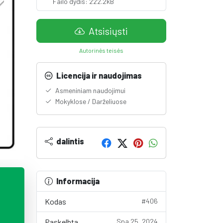
Failo dydis: 222.2kB
Atsisiųsti
Autorinės teisės
Licencija ir naudojimas
Asmeniniam naudojimui
Mokyklose / Darželiuose
dalintis
Informacija
Kodas
#406
Paskelbta
Spa 25, 2024