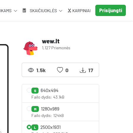
Prisijungti
AIKAMS
SKAIČIUOKLĖS
KARPINIAI
wew.lt
1,127 Priemonės
1.5k
0
17
640x494
S
Failo dydis: 43.1kB
1280x989
M
Failo dydis: 124kB
2500x1931
L