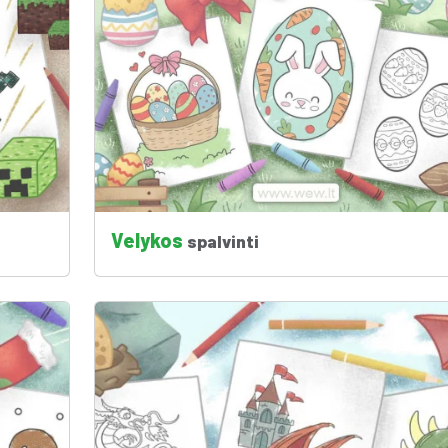
Velykos
spalvinti