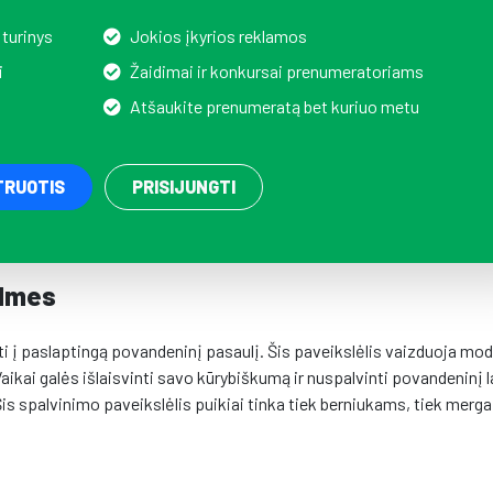
 turinys
Jokios įkyrios reklamos
i
Žaidimai ir konkursai prenumeratoriams
Atšaukite prenumeratą bet kuriuo metu
TRUOTIS
PRISIJUNGTI
elmes
ti į paslaptingą povandeninį pasaulį. Šis paveikslėlis vaizduoja mo
aikai galės išlaisvinti savo kūrybiškumą ir nuspalvinti povandeninį l
Šis spalvinimo paveikslėlis puikiai tinka tiek berniukams, tiek merg