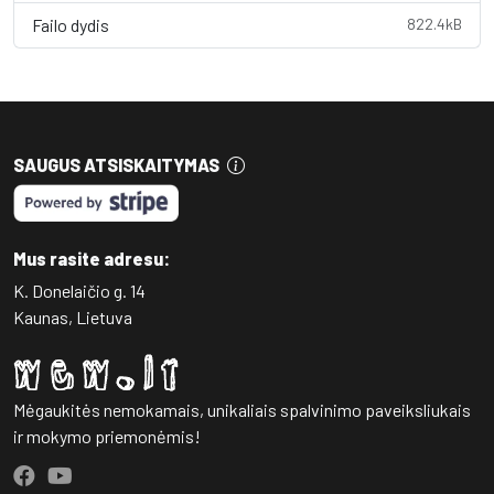
Failo dydis
822.4kB
SAUGUS ATSISKAITYMAS
Mus rasite adresu:
K. Donelaičio g. 14
Kaunas, Lietuva
Mėgaukitės nemokamais, unikaliais spalvinimo paveiksliukais
ir mokymo priemonėmis!