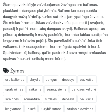
Šiame paveikslėlyje vaizduojamas žavingas oro balionas,
plaukiantis dangaus platybėmis. Baliono korpusą puošia
daugybė mažų širdelių, kurios suteikia jam ypatingo žavesio.
Šis mielas ir romantiškas vaizdas kviečia pasinerti į svajonių
pasaulį ir patirti nuostabų dangaus skrydį. Balionas apsuptas
pūkuotų debesėlių ir mažų paukščių, kurie dar labiau sustiprina
lengvumo ir laisvės pojūtį. Šis paveikslėlis puikiai tinka tiek
vaikams, tiek suaugusiems, kurie mėgsta spalvinti ir kurti.
Spalvindami šį balioną, galite pasirinkti savo mėgstamiausias
spalvas ir sukurti unikalų meno kūrinį.
Žymos
oro balionas
skrydis
dangus
debesys
pauksčiai
spalvinimas
vaikams
suaugusiems
dangaus kelionė
svajonės
romantika
širdelės
debesys
paukščiai
lengvumas
laisvė
kūrybiškumas
atsipalaidavimas