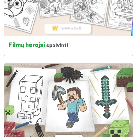
Filmų herojai
spalvinti