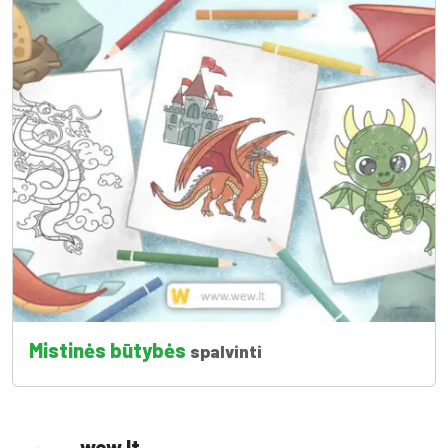
Mistinės būtybės
spalvinti
wew.lt