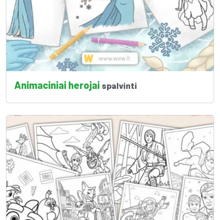
Animaciniai herojai
spalvinti