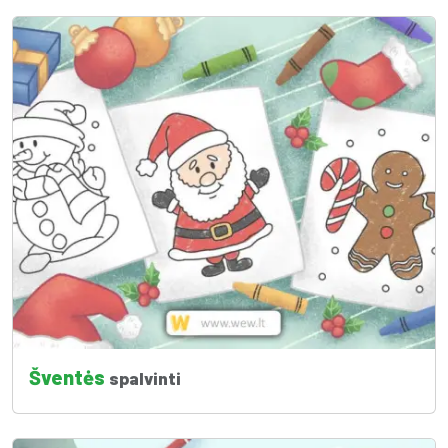
Šventės
spalvinti