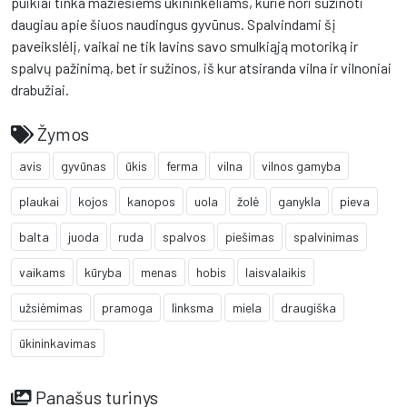
puikiai tinka mažiesiems ūkininkėliams, kurie nori sužinoti
daugiau apie šiuos naudingus gyvūnus. Spalvindami šį
paveikslėlį, vaikai ne tik lavins savo smulkiąją motoriką ir
spalvų pažinimą, bet ir sužinos, iš kur atsiranda vilna ir vilnoniai
drabužiai.
Žymos
avis
gyvūnas
ūkis
ferma
vilna
vilnos gamyba
plaukai
kojos
kanopos
uola
žolė
ganykla
pieva
balta
juoda
ruda
spalvos
piešimas
spalvinimas
vaikams
kūryba
menas
hobis
laisvalaikis
užsiėmimas
pramoga
linksma
miela
draugiška
ūkininkavimas
Panašus turinys