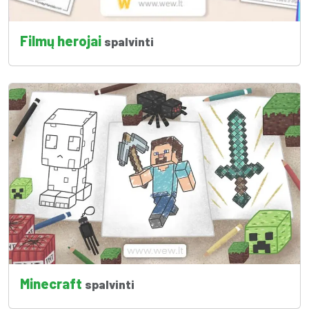
Filmų herojai
spalvinti
Minecraft
spalvinti