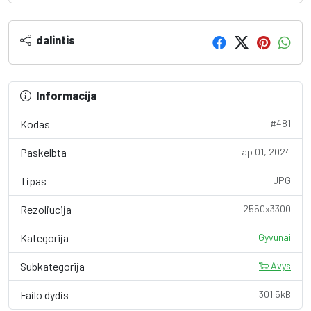
dalintis
Informacija
Kodas
#481
Paskelbta
Lap 01, 2024
Tipas
JPG
Rezoliucija
2550x3300
Kategorija
Gyvūnai
Subkategorija
🐑 Avys
Failo dydis
301.5kB