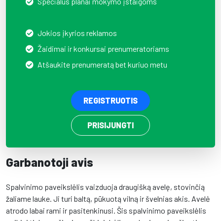
Specialūs planai mokymo įstaigoms
Jokios įkyrios reklamos
Žaidimai ir konkursai prenumeratoriams
Atšaukite prenumeratą bet kuriuo metu
REGISTRUOTIS
PRISIJUNGTI
Garbanotoji avis
Spalvinimo paveikslėlis vaizduoja draugišką avelę, stovinčią
žaliame lauke. Ji turi baltą, pūkuotą vilną ir švelnias akis. Avelė
atrodo labai rami ir pasitenkinusi. Šis spalvinimo paveikslėlis