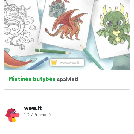
Mistinės būtybės
spalvinti
wew.lt
1,127 Priemonės