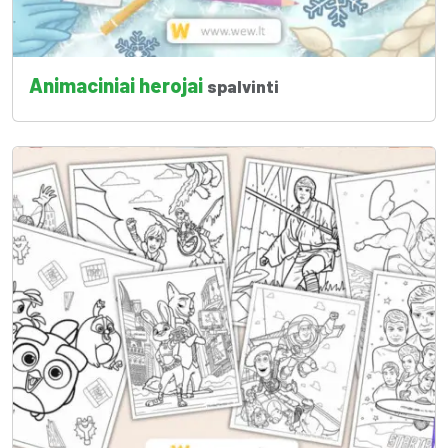
Animaciniai herojai
spalvinti