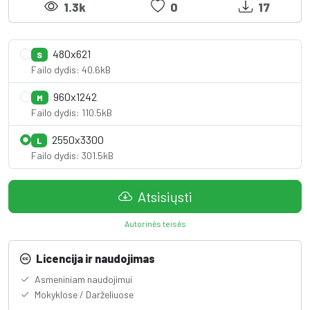
1.3k
0
17
480x621
S
Failo dydis: 40.6kB
960x1242
M
Failo dydis: 110.5kB
2550x3300
L
Failo dydis: 301.5kB
Atsisiųsti
Autorinės teisės
Licencija ir naudojimas
Asmeniniam naudojimui
Mokyklose / Darželiuose