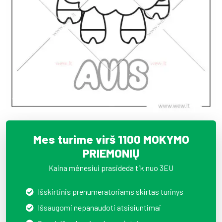
Mes turime virš 1100 MOKYMO
PRIEMONIŲ
Kaina mėnesiui prasideda tik nuo 3EU
Išskirtinis prenumeratoriams skirtas turinys
Išsaugomi nepanaudoti atsisiuntimai