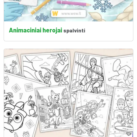
Animaciniai herojai
spalvinti