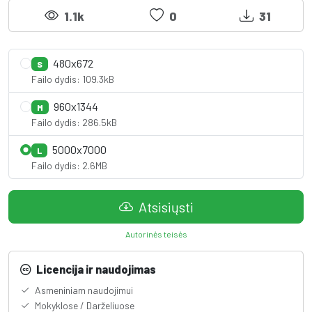
1.1k
0
31
480x672
S
Failo dydis: 109.3kB
960x1344
M
Failo dydis: 286.5kB
5000x7000
L
Failo dydis: 2.6MB
Atsisiųsti
Autorinės teisės
Licencija ir naudojimas
Asmeniniam naudojimui
Mokyklose / Darželiuose