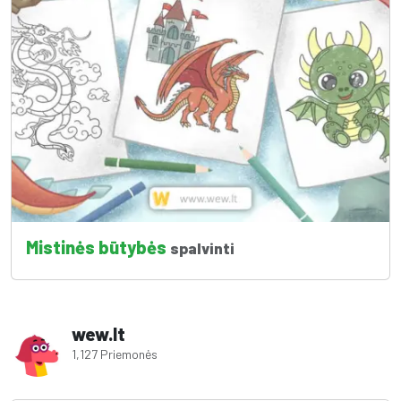
Mistinės būtybės
spalvinti
wew.lt
1,127 Priemonės