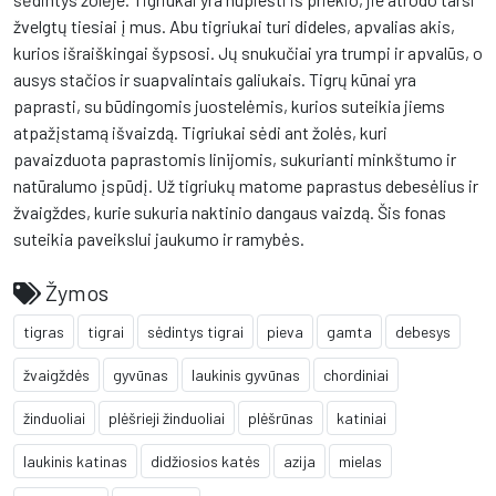
žvelgtų tiesiai į mus. Abu tigriukai turi dideles, apvalias akis,
kurios išraiškingai šypsosi. Jų snukučiai yra trumpi ir apvalūs, o
ausys stačios ir suapvalintais galiukais. Tigrų kūnai yra
paprasti, su būdingomis juostelėmis, kurios suteikia jiems
atpažįstamą išvaizdą. Tigriukai sėdi ant žolės, kuri
pavaizduota paprastomis linijomis, sukurianti minkštumo ir
natūralumo įspūdį. Už tigriukų matome paprastus debesėlius ir
žvaigždes, kurie sukuria naktinio dangaus vaizdą. Šis fonas
suteikia paveikslui jaukumo ir ramybės.
Žymos
tigras
tigrai
sėdintys tigrai
pieva
gamta
debesys
žvaigždės
gyvūnas
laukinis gyvūnas
chordiniai
žinduoliai
plėšrieji žinduoliai
plėšrūnas
katiniai
laukinis katinas
didžiosios katės
azija
mielas