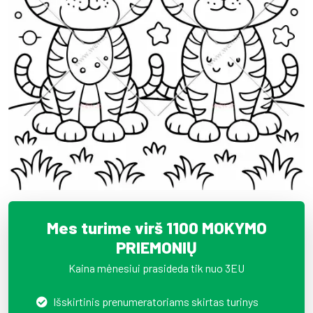
Mes turime virš 1100 MOKYMO
PRIEMONIŲ
Kaina mėnesiui prasideda tik nuo 3EU
Išskirtinis prenumeratoriams skirtas turinys