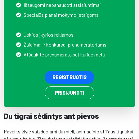
Išsaugomi nepanaudoti atsisiuntimai
Specialūs planai mokymo įstaigoms
Jokios įkyrios reklamos
Žaidimai ir konkursai prenumeratoriams
Atšaukite prenumeratą bet kuriuo metu
REGISTRUOTIS
PRISIJUNGTI
Du tigrai sėdintys ant pievos
Paveikslėlyje vaizduojami du mieli, animacinio stiliaus tigriukai,
sėdintys žolėje. Tigriukai yra nupiešti iš priekio, jie atrodo tarsi