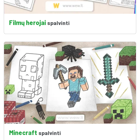
Filmų herojai
spalvinti
Minecraft
spalvinti