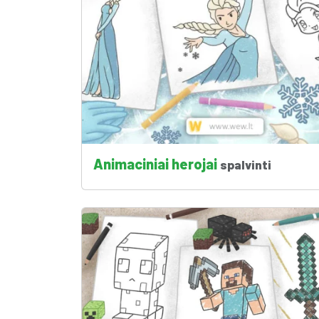
Animaciniai herojai
spalvinti