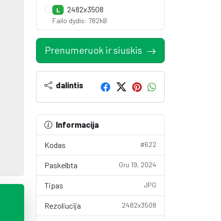
2482x3508
L
Failo dydis: 782kB
Prenumeruok ir siuskis
dalintis
Informacija
Kodas
#622
Paskelbta
Gru 19, 2024
Tipas
JPG
Rezoliucija
2482x3508