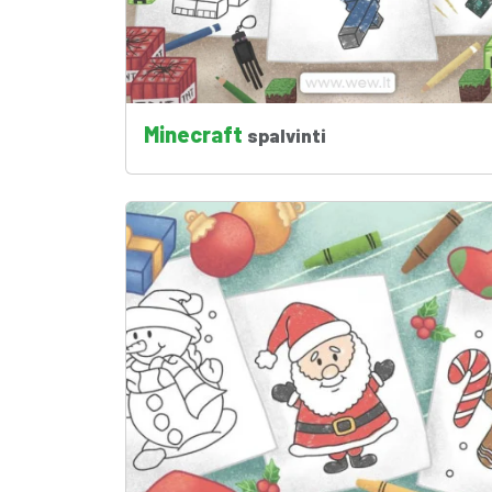
Minecraft
spalvinti