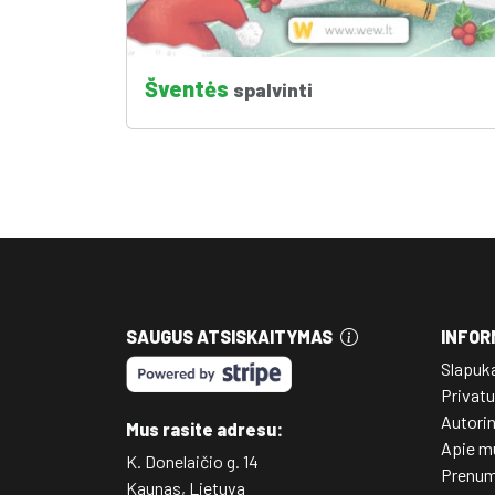
Šventės
spalvinti
SAUGUS ATSISKAITYMAS
INFOR
Slapuk
Privatu
Autori
Mus rasite adresu:
Apie m
K. Donelaičio g. 14
Prenum
Kaunas, Lietuva