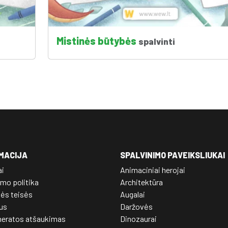
Mistinės būtybės
spalvinti
MACIJA
SPALVINIMO PAVEIKSLIUKAI
ai
Animaciniai herojai
mo politika
Architektūra
nės teisės
Augalai
us
Daržovės
eratos atšaukimas
Dinozaurai