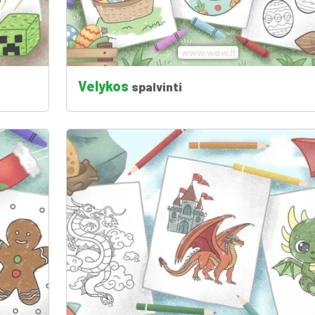
Velykos
spalvinti