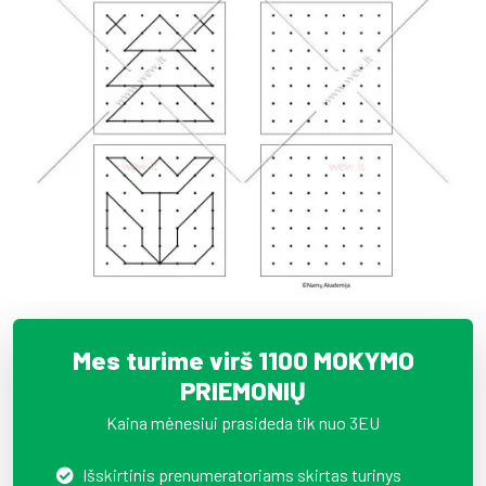
Mes turime virš 1100 MOKYMO
PRIEMONIŲ
Kaina mėnesiui prasideda tik nuo 3EU
Išskirtinis prenumeratoriams skirtas turinys