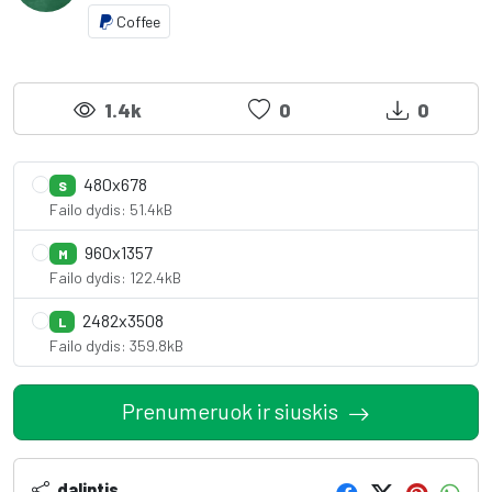
Coffee
1.4k
0
0
480x678
S
Failo dydis: 51.4kB
960x1357
M
Failo dydis: 122.4kB
2482x3508
L
Failo dydis: 359.8kB
Prenumeruok ir siuskis
dalintis