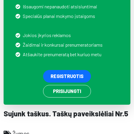
Išsaugomi nepanaudoti atsisiuntimai
Specialūs planai mokymo įstaigoms
Jokios įkyrios reklamos
Žaidimai ir konkursai prenumeratoriams
Atšaukite prenumeratą bet kuriuo metu
REGISTRUOTIS
PRISIJUNGTI
Sujunk taškus. Taškų paveikslėliai Nr.5
Žymos