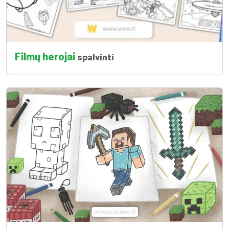
Filmų herojai
spalvinti