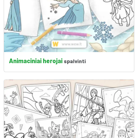
Animaciniai herojai
spalvinti