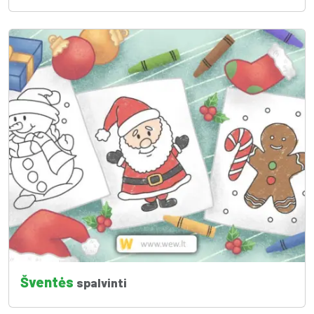
Šventės
spalvinti