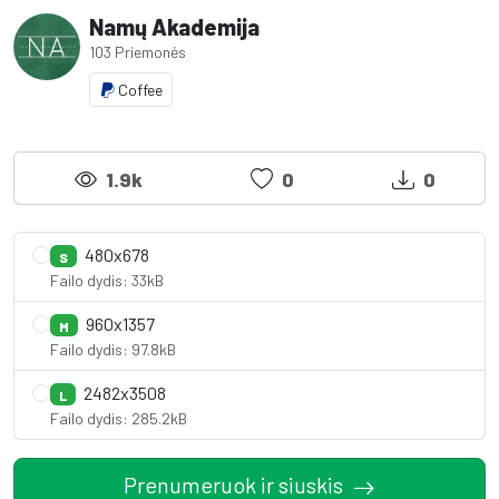
Namų Akademija
103 Priemonės
Coffee
1.9k
0
0
480x678
S
Failo dydis: 33kB
960x1357
M
Failo dydis: 97.8kB
2482x3508
L
Failo dydis: 285.2kB
Prenumeruok ir siuskis