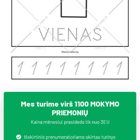
Mes turime virš 1100 MOKYMO
PRIEMONIŲ
Kaina mėnesiui prasideda tik nuo 3EU
Išskirtinis prenumeratoriams skirtas turinys