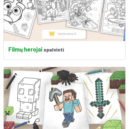
Filmų herojai
spalvinti