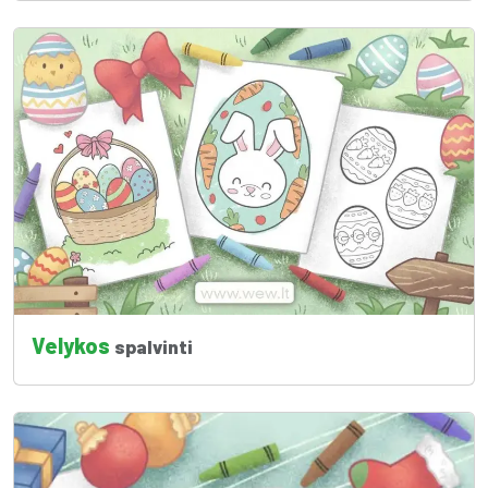
Velykos
spalvinti