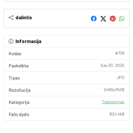
dalintis
Informacija
Kodas
#739
Paskelbta
Sau 30, 2025
Tipas
JPG
Rezoliucija
2480x3508
Kategorija
Transportas
Failo dydis
824.4kB