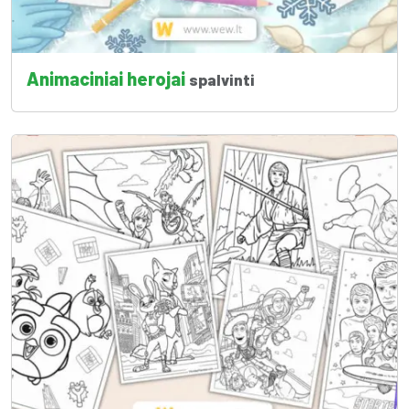
Animaciniai herojai
spalvinti