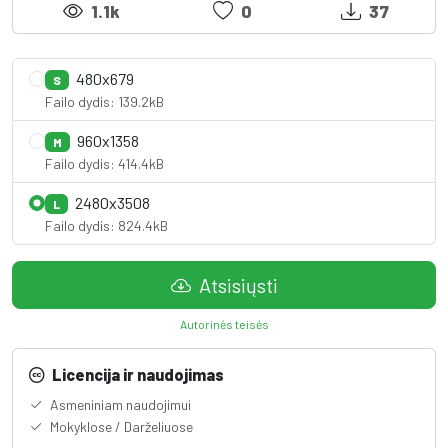
1.1k
0
37
480x679
S
Failo dydis: 139.2kB
960x1358
M
Failo dydis: 414.4kB
2480x3508
L
Failo dydis: 824.4kB
Atsisiųsti
Autorinės teisės
Licencija ir naudojimas
Asmeniniam naudojimui
Mokyklose / Darželiuose