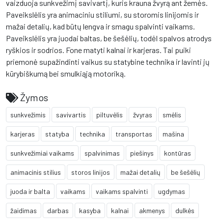
vaizduoja sunkvežimį savivartį, kuris krauna žvyrą ant žemės.
Paveikslėlis yra animaciniu stiliumi, su storomis linijomis ir
mažai detalių, kad būtų lengva ir smagu spalvinti vaikams.
Paveikslėlis yra juodai baltas, be šešėlių, todėl spalvos atrodys
ryškios ir sodrios. Fone matyti kalnai ir karjeras. Tai puiki
priemonė supažindinti vaikus su statybine technika ir lavinti jų
kūrybiškumą bei smulkiąją motoriką.
Žymos
sunkvežimis
savivartis
piltuvėlis
žvyras
smėlis
karjeras
statyba
technika
transportas
mašina
sunkvežimiai vaikams
spalvinimas
piešinys
kontūras
animacinis stilius
storos linijos
mažai detalių
be šešėlių
juoda ir balta
vaikams
vaikams spalvinti
ugdymas
žaidimas
darbas
kasyba
kalnai
akmenys
dulkės