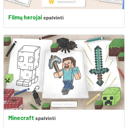
Filmų herojai
spalvinti
Minecraft
spalvinti