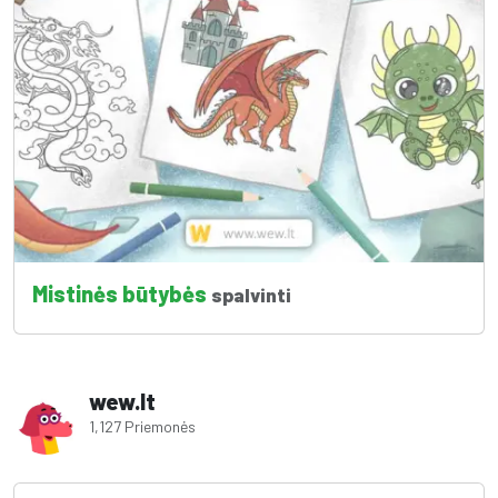
Mistinės būtybės
spalvinti
wew.lt
1,127 Priemonės