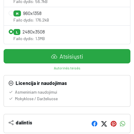
Failo dydis: 56.7kB
960x1358
M
Failo dydis: 176.2kB
2480x3508
L
Failo dydis: 1.3MB
Atsisiųsti
Autorinės teisės
Licencija ir naudojimas
Asmeniniam naudojimui
Mokyklose / Darželiuose
dalintis