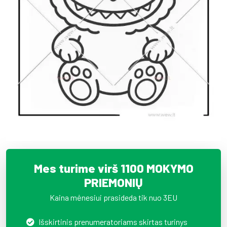
Mes turime virš 1100 MOKYMO
PRIEMONIŲ
Kaina mėnesiui prasideda tik nuo 3EU
Išskirtinis prenumeratoriams skirtas turinys