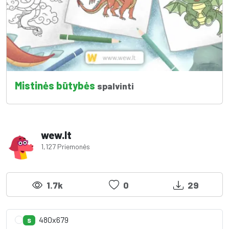
Mistinės būtybės
spalvinti
wew.lt
1,127 Priemonės
1.7k
0
29
480x679
S