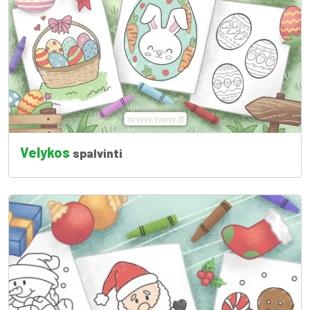
Velykos
spalvinti