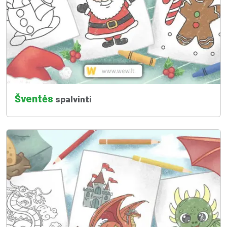
Šventės
spalvinti