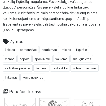
unikalių figūrėlių mėgėjams. Paveikslėlyje vaizduojamas
„Labubu“ personažas. Šis paveikslėlis puikiai tinka tiek
vaikams, kurie žavisi mielais personažais, tiek suaugusiems,
kolekcionuojantiems ar mėgstantiems „pop-art“ stilių.
Išspalvintas paveikslėlis gali tapti puikia dekoracija ar dovana
„Labubu“ gerbėjams.
Žymos
žaislas
personažas
kostiumas
mielas
figūrėlė
menas
popart
spalvinimui
vaikams
suaugusiems
vaikiškas piešinys
žaidimai
fantastika
kolekcionavimas
linksmas
kombinezonas
Panašus turinys