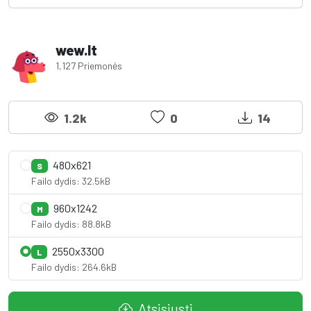
wew.lt
1,127 Priemonės
1.2k
0
14
480x621
S
Failo dydis: 32.5kB
960x1242
M
Failo dydis: 88.8kB
2550x3300
L
Failo dydis: 264.6kB
Atsisiųsti