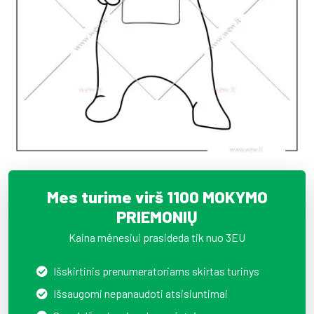
Mes turime virš 1100 MOKYMO
PRIEMONIŲ
Kaina mėnesiui prasideda tik nuo 3EU
Išskirtinis prenumeratoriams skirtas turinys
Išsaugomi nepanaudoti atsisiuntimai