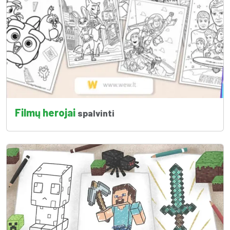
Filmų herojai
spalvinti