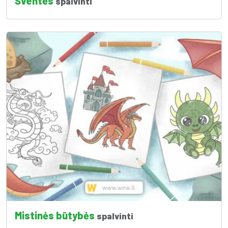
Šventės
spalvinti
Mistinės būtybės
spalvinti