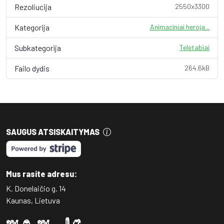
Rezoliucija
2550x3300
Kategorija
Animaciniai heroja...
Subkategorija
Teletabiai
Failo dydis
264.6kB
SAUGUS ATSISKAITYMAS
Mus rasite adresu:
K. Donelaičio g. 14
Kaunas, Lietuva