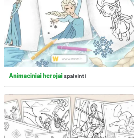
Animaciniai herojai
spalvinti