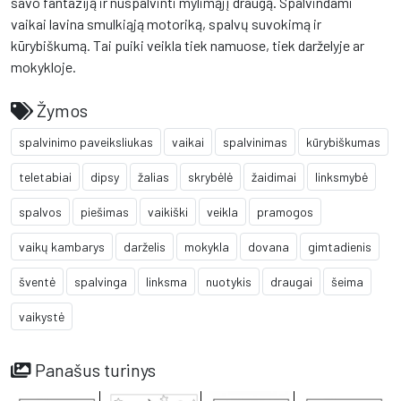
savo fantaziją ir nuspalvinti mylimąjį draugą. Spalvindami
vaikai lavina smulkiąją motoriką, spalvų suvokimą ir
kūrybiškumą. Tai puiki veikla tiek namuose, tiek darželyje ar
mokykloje.
Žymos
spalvinimo paveiksliukas
vaikai
spalvinimas
kūrybiškumas
teletabiai
dipsy
žalias
skrybėlė
žaidimai
linksmybė
spalvos
piešimas
vaikiški
veikla
pramogos
vaikų kambarys
darželis
mokykla
dovana
gimtadienis
šventė
spalvinga
linksma
nuotykis
draugai
šeima
vaikystė
Panašus turinys