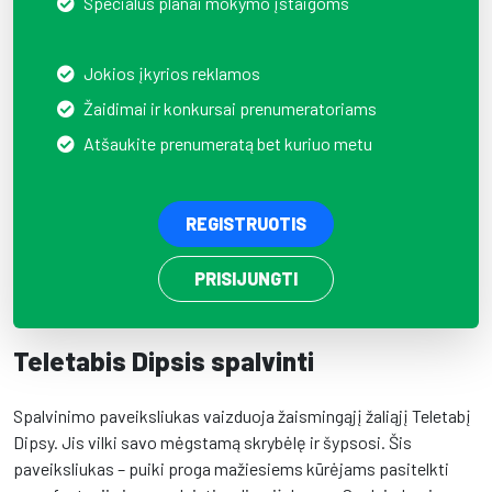
Specialūs planai mokymo įstaigoms
Jokios įkyrios reklamos
Žaidimai ir konkursai prenumeratoriams
Atšaukite prenumeratą bet kuriuo metu
REGISTRUOTIS
PRISIJUNGTI
Teletabis Dipsis spalvinti
Spalvinimo paveiksliukas vaizduoja žaismingąjį žaliąjį Teletabį
Dipsy. Jis vilki savo mėgstamą skrybėlę ir šypsosi. Šis
paveiksliukas – puiki proga mažiesiems kūrėjams pasitelkti