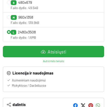
480x679
S
Failo dydis: 49.5kB
960x1358
M
Failo dydis: 139.9kB
2480x3508
L
Failo dydis: 1.6MB
Atsisiųsti
Autorinės teisės
Licencija ir naudojimas
Asmeniniam naudojimui
Mokyklose / Darželiuose
dalintis