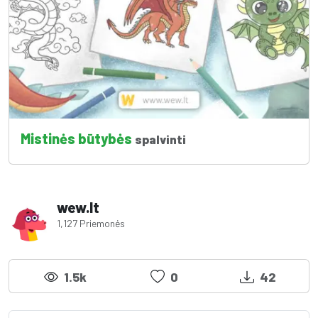
Mistinės būtybės
spalvinti
wew.lt
1,127 Priemonės
1.5k
0
42