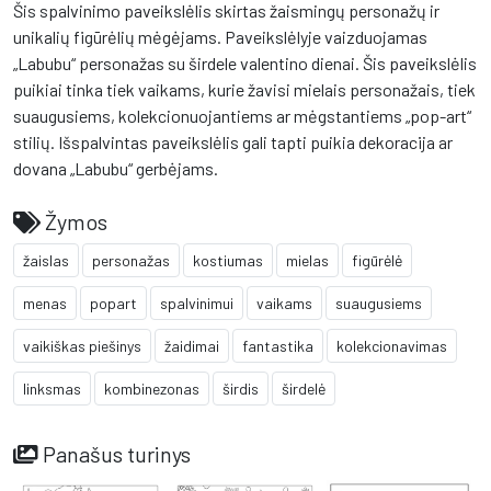
Šis spalvinimo paveikslėlis skirtas žaismingų personažų ir
unikalių figūrėlių mėgėjams. Paveikslėlyje vaizduojamas
„Labubu“ personažas su širdele valentino dienai. Šis paveikslėlis
puikiai tinka tiek vaikams, kurie žavisi mielais personažais, tiek
suaugusiems, kolekcionuojantiems ar mėgstantiems „pop-art“
stilių. Išspalvintas paveikslėlis gali tapti puikia dekoracija ar
dovana „Labubu“ gerbėjams.
Žymos
žaislas
personažas
kostiumas
mielas
figūrėlė
menas
popart
spalvinimui
vaikams
suaugusiems
vaikiškas piešinys
žaidimai
fantastika
kolekcionavimas
linksmas
kombinezonas
širdis
širdelė
Panašus turinys