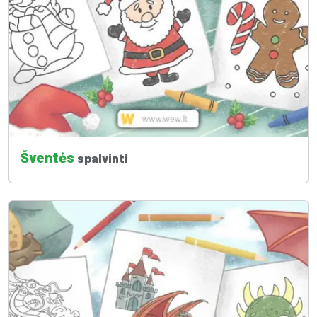
Šventės
spalvinti