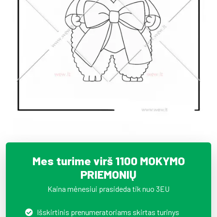
Mes turime virš 1100 MOKYMO
PRIEMONIŲ
Kaina mėnesiui prasideda tik nuo 3EU
Išskirtinis prenumeratoriams skirtas turinys