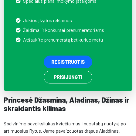
Specialūs planai mokymo įstaigoms
Jokios įkyrios reklamos
Žaidimai ir konkursai prenumeratoriams
Atšaukite prenumeratą bet kuriuo metu
REGISTRUOTIS
PRISIJUNGTI
Princesė Džasmina, Aladinas, Džinas ir
skraidantis kilimas
Spalvinimo paveiksliukas kviečia mus į nuostabų nuotykį po
artimuosius Rytus. Jame pavaizduotas drąsus Aladdinas,