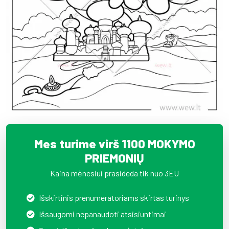
Mes turime virš 1100 MOKYMO
PRIEMONIŲ
Kaina mėnesiui prasideda tik nuo 3EU
Išskirtinis prenumeratoriams skirtas turinys
Išsaugomi nepanaudoti atsisiuntimai