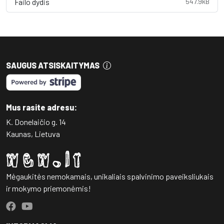
Failo dydis
547.9kB
SAUGUS ATSISKAITYMAS
Mus rasite adresu:
K. Donelaičio g. 14
Kaunas, Lietuva
Mėgaukitės nemokamais, unikaliais spalvinimo paveiksliukais
ir mokymo priemonėmis!