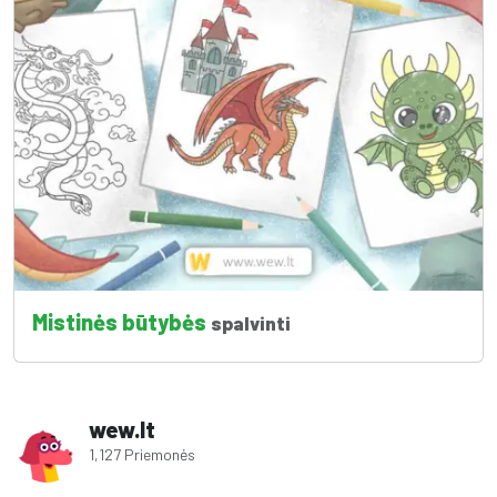
Mistinės būtybės
spalvinti
wew.lt
1,127 Priemonės