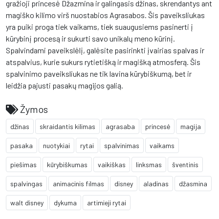
gražioji princesė Džazmina ir galingasis džinas, skrendantys ant
magiško kilimo virš nuostabios Agrasabos. Šis paveiksliukas
yra puiki proga tiek vaikams, tiek suaugusiems pasinerti į
kūrybinį procesą ir sukurti savo unikalų meno kūrinį.
Spalvindami paveikslėlį, galėsite pasirinkti įvairias spalvas ir
atspalvius, kurie sukurs rytietišką ir magišką atmosferą. Šis
spalvinimo paveiksliukas ne tik lavina kūrybiškumą, bet ir
leidžia pajusti pasakų magijos galią.
Žymos
džinas
skraidantis kilimas
agrasaba
princesė
magija
pasaka
nuotykiai
rytai
spalvinimas
vaikams
piešimas
kūrybiškumas
vaikiškas
linksmas
šventinis
spalvingas
animacinis filmas
disney
aladinas
džasmina
walt disney
dykuma
artimieji rytai