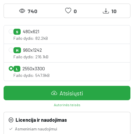
740
0
10
480x621
S
Failo dydis: 82.2kB
960x1242
M
Failo dydis: 216.1kB
2550x3300
L
Failo dydis: 547.9kB
Atsisiųsti
Autorinės teisės
Licencija ir naudojimas
Asmeniniam naudojimui