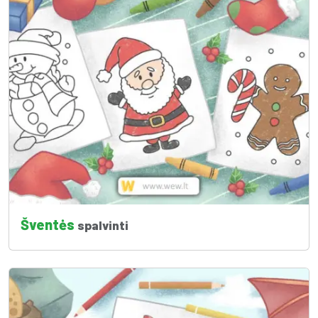
Šventės
spalvinti