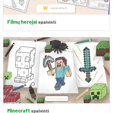
Filmų herojai
spalvinti
Minecraft
spalvinti