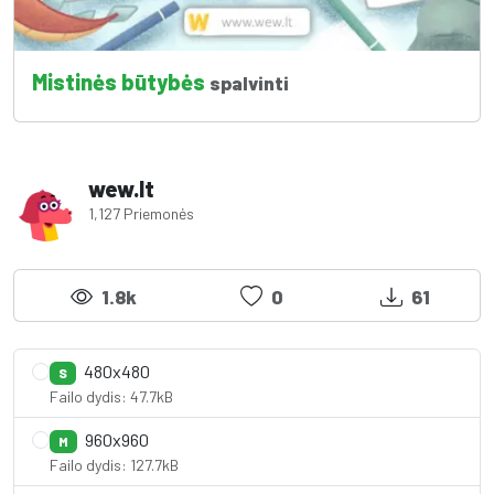
Mistinės būtybės
spalvinti
wew.lt
1,127 Priemonės
1.8k
0
61
480x480
S
Failo dydis: 47.7kB
960x960
M
Failo dydis: 127.7kB