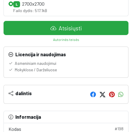
2700x2700
L
Failo dydis: 517.1kB
Atsisiųsti
Autorinės teisės
Licencija ir naudojimas
Asmeniniam naudojimui
Mokyklose / Darželiuose
dalintis
Informacija
Kodas
#198