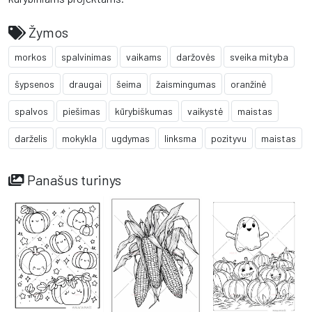
Žymos
morkos
spalvinimas
vaikams
daržovės
sveika mityba
šypsenos
draugai
šeima
žaismingumas
oranžinė
spalvos
piešimas
kūrybiškumas
vaikystė
maistas
darželis
mokykla
ugdymas
linksma
pozityvu
maistas
Panašus turinys