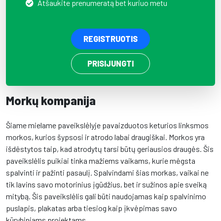
Atšaukite prenumeratą bet kuriuo metu
REGISTRUOTIS
PRISIJUNGTI
Morkų kompanija
Šiame mielame paveikslėlyje pavaizduotos keturios linksmos
morkos, kurios šypsosi ir atrodo labai draugiškai. Morkos yra
išdėstytos taip, kad atrodytų tarsi būtų geriausios draugės. Šis
paveikslėlis puikiai tinka mažiems vaikams, kurie mėgsta
spalvinti ir pažinti pasaulį. Spalvindami šias morkas, vaikai ne
tik lavins savo motorinius įgūdžius, bet ir sužinos apie sveiką
mitybą. Šis paveikslėlis gali būti naudojamas kaip spalvinimo
puslapis, plakatas arba tiesiog kaip įkvėpimas savo
kūrybiniams projektams.