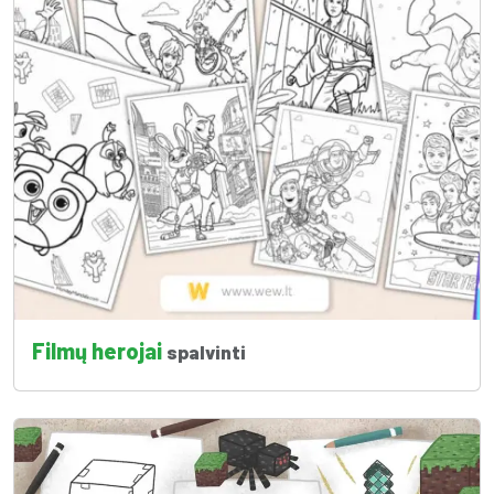
Filmų herojai
spalvinti