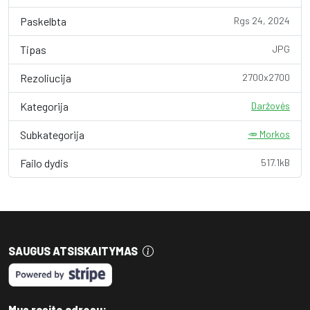
Paskelbta
Rgs 24, 2024
Tipas
JPG
Rezoliucija
2700x2700
Kategorija
Daržovės
Subkategorija
🥕 Morkos
Failo dydis
517.1kB
SAUGUS ATSISKAITYMAS
Mus rasite adresu: