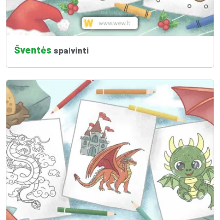
Šventės
spalvinti