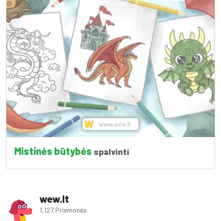
Mistinės būtybės
spalvinti
wew.lt
1,127 Priemonės