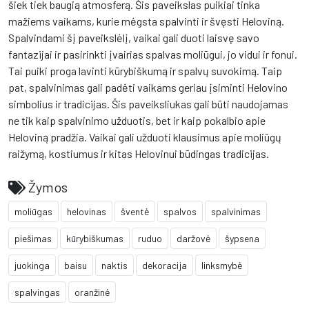
šiek tiek baugią atmosferą. Šis paveikslas puikiai tinka
mažiems vaikams, kurie mėgsta spalvinti ir švęsti Heloviną.
Spalvindami šį paveikslėlį, vaikai gali duoti laisvę savo
fantazijai ir pasirinkti įvairias spalvas moliūgui, jo vidui ir fonui.
Tai puiki proga lavinti kūrybiškumą ir spalvų suvokimą. Taip
pat, spalvinimas gali padėti vaikams geriau įsiminti Helovino
simbolius ir tradicijas. Šis paveiksliukas gali būti naudojamas
ne tik kaip spalvinimo užduotis, bet ir kaip pokalbio apie
Heloviną pradžia. Vaikai gali užduoti klausimus apie moliūgų
raižymą, kostiumus ir kitas Helovinui būdingas tradicijas.
Žymos
moliūgas
helovinas
šventė
spalvos
spalvinimas
piešimas
kūrybiškumas
ruduo
daržovė
šypsena
juokinga
baisu
naktis
dekoracija
linksmybė
spalvingas
oranžinė