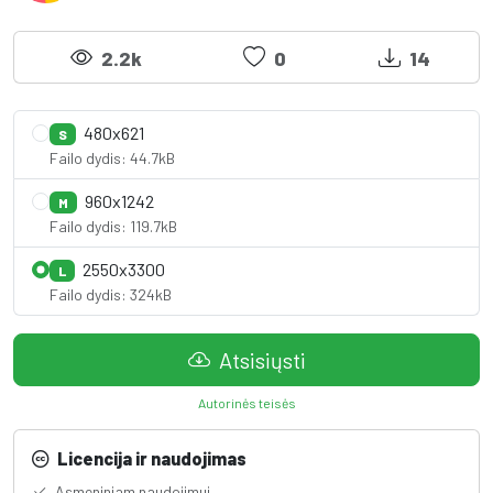
2.2k
0
14
480x621
S
Failo dydis: 44.7kB
960x1242
M
Failo dydis: 119.7kB
2550x3300
L
Failo dydis: 324kB
Atsisiųsti
Autorinės teisės
Licencija ir naudojimas
Asmeniniam naudojimui