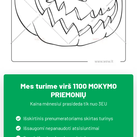
Mes turime virš 1100 MOKYMO
PRIEMONIŲ
Kaina mėnesiui prasideda tik nuo 3EU
Išskirtinis prenumeratoriams skirtas turinys
Išsaugomi nepanaudoti atsisiuntimai