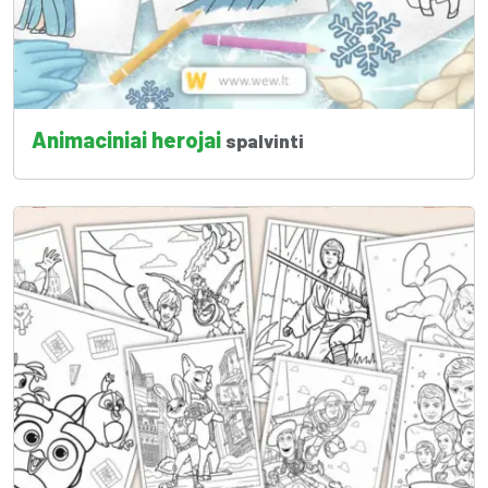
Animaciniai herojai
spalvinti