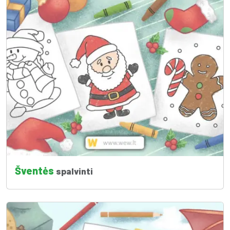
Šventės
spalvinti