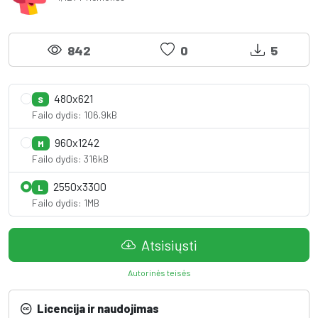
842
0
5
480x621
S
Failo dydis: 106.9kB
960x1242
M
Failo dydis: 316kB
2550x3300
L
Failo dydis: 1MB
Atsisiųsti
Autorinės teisės
Licencija ir naudojimas