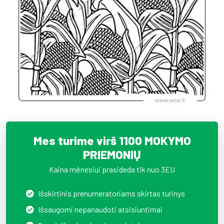
Mes turime virš 1100 MOKYMO
PRIEMONIŲ
Kaina mėnesiui prasideda tik nuo 3EU
Išskirtinis prenumeratoriams skirtas turinys
Išsaugomi nepanaudoti atsisiuntimai