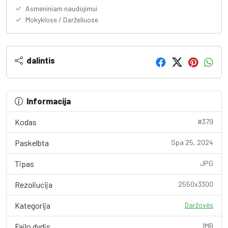
Asmeniniam naudojimui
Mokyklose / Darželiuose
dalintis
Informacija
Kodas
#379
Paskelbta
Spa 25, 2024
Tipas
JPG
Rezoliucija
2550x3300
Kategorija
Daržovės
Failo dydis
1MB