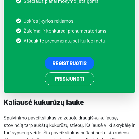
Specialūs planai mokymo įstaigoms
Jokios įkyrios reklamos
Žaidimai ir konkursai prenumeratoriams
Atšaukite prenumeratą bet kuriuo metu
REGISTRUOTIS
PRISIJUNGTI
Kaliausė kukurūzų lauke
Spalvinimo paveiksliukas vaizduoja draugišką kaliausę,
stovinčią tarp aukštų kukurūzų stiebų. Kaliausė vilki skrybėlę ir
turi šypseną veide. Šis paveiksliukas puikiai perteikia rudens