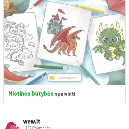
Mistinės būtybės
spalvinti
wew.lt
1,127 Priemonės