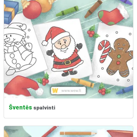
Šventės
spalvinti