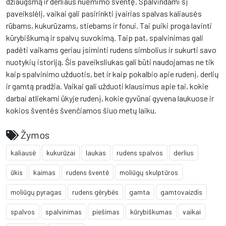
džiaugsmą ir derliaus nuėmimo šventę. Spalvindami šį
paveikslėlį, vaikai gali pasirinkti įvairias spalvas kaliausės
rūbams, kukurūzams, stiebams ir fonui. Tai puiki proga lavinti
kūrybiškumą ir spalvų suvokimą. Taip pat, spalvinimas gali
padėti vaikams geriau įsiminti rudens simbolius ir sukurti savo
nuotykių istoriją. Šis paveiksliukas gali būti naudojamas ne tik
kaip spalvinimo užduotis, bet ir kaip pokalbio apie rudenį, derlių
ir gamtą pradžia. Vaikai gali užduoti klausimus apie tai, kokie
darbai atliekami ūkyje rudenį, kokie gyvūnai gyvena laukuose ir
kokios šventės švenčiamos šiuo metų laiku.
Žymos
kaliausė
kukurūzai
laukas
rudens spalvos
derlius
ūkis
kaimas
rudens šventė
moliūgų skulptūros
moliūgų pyragas
rudens gėrybės
gamta
gamtovaizdis
spalvos
spalvinimas
piešimas
kūrybiškumas
vaikai