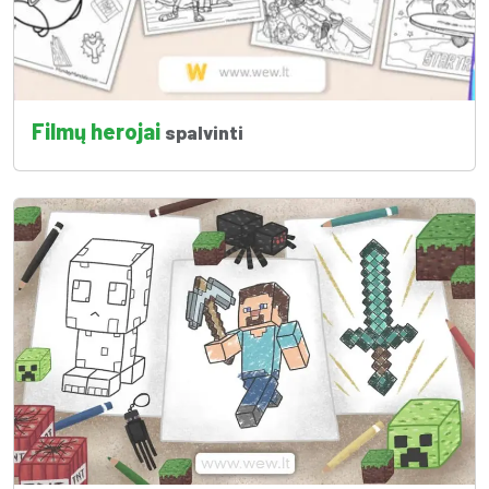
Filmų herojai
spalvinti