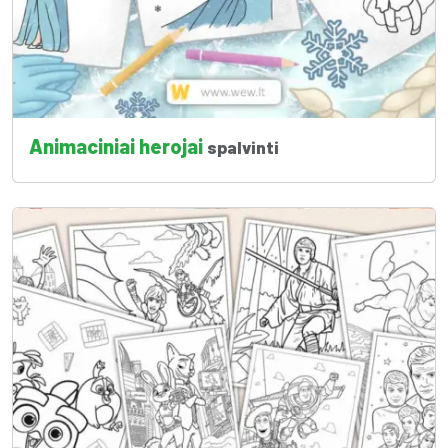
Animaciniai herojai
spalvinti