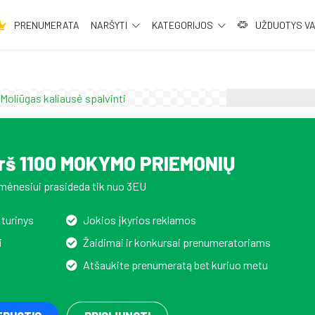
PRENUMERATA
NARŠYTI
KATEGORIJOS
UŽDUOTYS V
irš 1100 MOKYMO PRIEMONIŲ
mėnesiui prasideda tik nuo 3EU
 turinys
Jokios įkyrios reklamos
i
Žaidimai ir konkursai prenumeratoriams
Atšaukite prenumeratą bet kuriuo metu