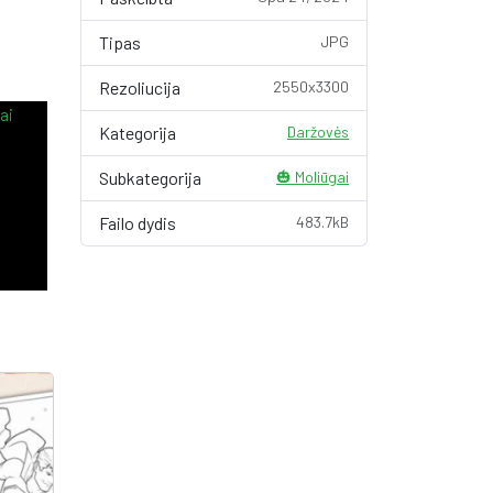
Tipas
JPG
Rezoliucija
2550x3300
Kategorija
Daržovės
Subkategorija
🎃 Moliūgai
Failo dydis
483.7kB