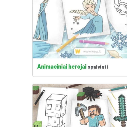
Animaciniai herojai
spalvinti