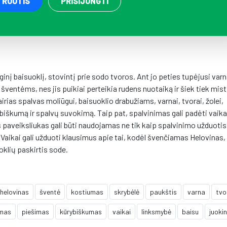
TRUOTIS
PRISIJUNGTI
nį baisuoklį, stovintį prie sodo tvoros. Ant jo peties tupėjusi varn
 šventėms, nes jis puikiai perteikia rudens nuotaiką ir šiek tiek mist
airias spalvas moliūgui, baisuoklio drabužiams, varnai, tvorai, žolei,
rybiškumą ir spalvų suvokimą. Taip pat, spalvinimas gali padėti vai
s paveiksliukas gali būti naudojamas ne tik kaip spalvinimo užduotis,
. Vaikai gali užduoti klausimus apie tai, kodėl švenčiamas Helovinas,
oklių paskirtis sode.
helovinas
šventė
kostiumas
skrybėlė
paukštis
varna
tvo
imas
piešimas
kūrybiškumas
vaikai
linksmybė
baisu
juoki