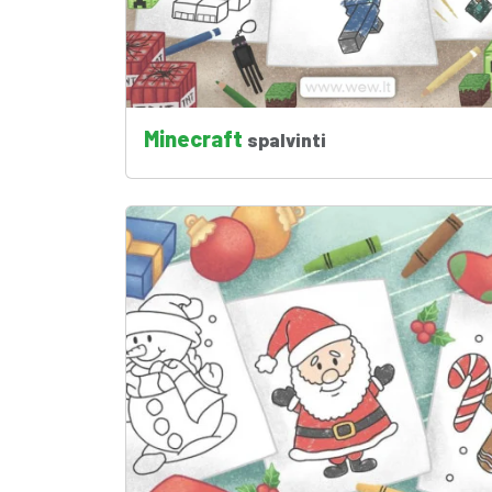
Minecraft
spalvinti