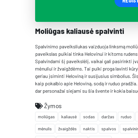
REGIS
Moliūgas kaliausė spalvinti
Spalvinimo paveiksliukas vaizduoja linksmą moliūgi
paveikslas puikiai tinka Helovinui ir kitoms rudens
Spalvindami šį paveikslėlį, vaikai gali pasirinkti įv
mėnuliui ir žvaigždėms. Tai puiki proga lavinti kū
geriau įsiminti Heloviną ir susijusius simbolius. Ši
kaip pokalbio apie Heloviną, sodą ir ruduo pradžia
dar personažai siejami su šia švente ir kokia baisu
Žymos
moliūgas
kaliausė
sodas
daržas
ruduo
mėnulis
žvaigždės
naktis
spalvos
spalvin