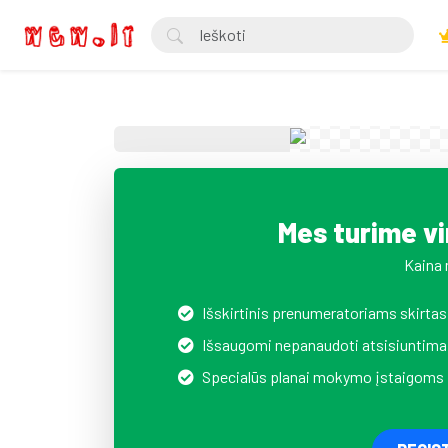
Mes turime v
Kaina 
Išskirtinis prenumeratoriams skirtas
Išsaugomi nepanaudoti atsisiuntima
Specialūs planai mokymo įstaigoms