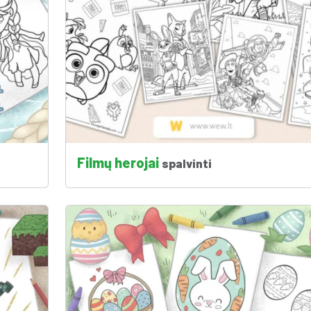
Filmų herojai
spalvinti