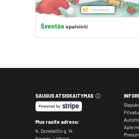
Šventės
spalvinti
SAUGUS ATSISKAITYMAS
INFOR
Slapuk
Privatu
Autori
Mus rasite adresu:
Apie m
K. Donelaičio g. 14
Prenum
Kaunas, Lietuva