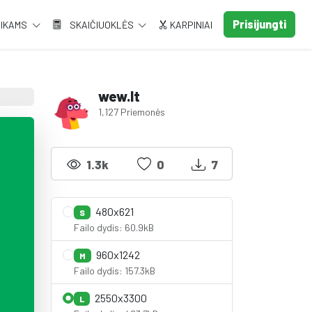
Prisijungti
AIKAMS
SKAIČIUOKLĖS
KARPINIAI
wew.lt
1,127 Priemonės
1.3k
0
7
480x621
S
Failo dydis: 60.9kB
960x1242
M
Failo dydis: 157.3kB
2550x3300
L