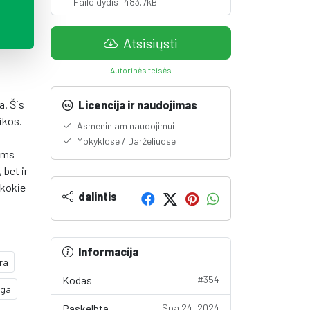
Failo dydis: 483.7kB
Atsisiųsti
Autorinės teisės
a. Šis
Licencija ir naudojimas
ikos.
Asmeniniam naudojimui
Mokyklose / Darželiuose
kams
 bet ir
 kokie
dalintis
Informacija
ra
Kodas
#354
nga
Paskelbta
Spa 24, 2024