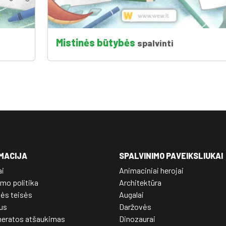
Mistinės būtybės
spalvinti
MACIJA
SPALVINIMO PAVEIKSLIUKAI
ai
Animaciniai herojai
mo politika
Architektūra
nės teisės
Augalai
us
Daržovės
eratos atšaukimas
Dinozaurai