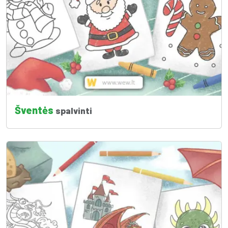
Šventės
spalvinti