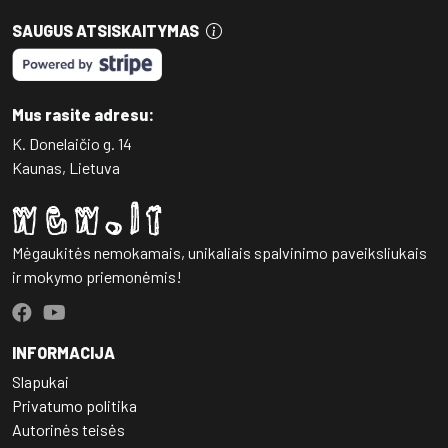
SAUGUS ATSISKAITYMAS
Mus rasite adresu:
K. Donelaičio g. 14
Kaunas, Lietuva
Mėgaukitės nemokamais, unikaliais spalvinimo paveiksliukais
ir mokymo priemonėmis!
INFORMACIJA
Slapukai
Privatumo politika
Autorinės teisės