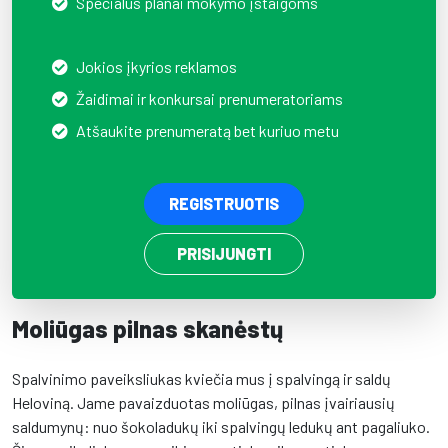
Specialūs planai mokymo įstaigoms
Jokios įkyrios reklamos
Žaidimai ir konkursai prenumeratoriams
Atšaukite prenumeratą bet kuriuo metu
REGISTRUOTIS
PRISIJUNGTI
Moliūgas pilnas skanėstų
Spalvinimo paveiksliukas kviečia mus į spalvingą ir saldų
Heloviną. Jame pavaizduotas moliūgas, pilnas įvairiausių
saldumynų: nuo šokoladukų iki spalvingų ledukų ant pagaliuko.