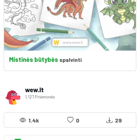
Mistinės būtybės
spalvinti
wew.lt
1,127 Priemonės
1.4k
0
29