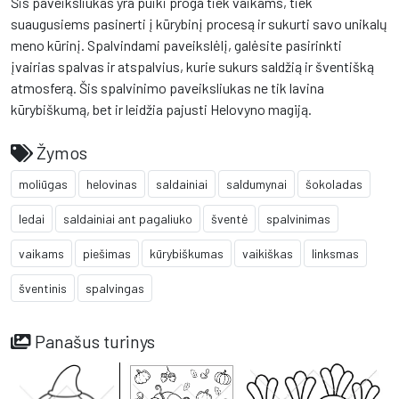
Šis paveiksliukas yra puiki proga tiek vaikams, tiek
suaugusiems pasinerti į kūrybinį procesą ir sukurti savo unikalų
meno kūrinį. Spalvindami paveikslėlį, galėsite pasirinkti
įvairias spalvas ir atspalvius, kurie sukurs saldžią ir šventišką
atmosferą. Šis spalvinimo paveiksliukas ne tik lavina
kūrybiškumą, bet ir leidžia pajusti Helovyno magiją.
Žymos
moliūgas
helovinas
saldainiai
saldumynai
šokoladas
ledai
saldainiai ant pagaliuko
šventė
spalvinimas
vaikams
piešimas
kūrybiškumas
vaikiškas
linksmas
šventinis
spalvingas
Panašus turinys