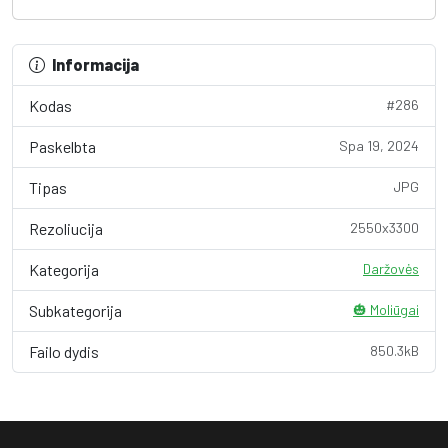
Informacija
Kodas
#286
Paskelbta
Spa 19, 2024
Tipas
JPG
Rezoliucija
2550x3300
Kategorija
Daržovės
Subkategorija
🎃 Moliūgai
Failo dydis
850.3kB