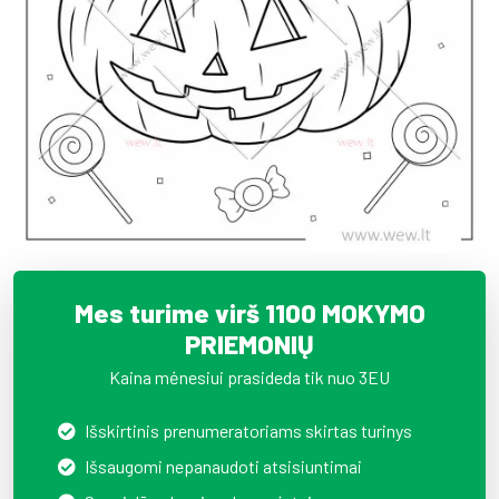
Mes turime virš 1100 MOKYMO
PRIEMONIŲ
Kaina mėnesiui prasideda tik nuo 3EU
Išskirtinis prenumeratoriams skirtas turinys
Išsaugomi nepanaudoti atsisiuntimai