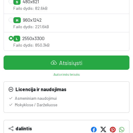
480x621
S
Failo dydis: 82.6kB
960x1242
M
Failo dydis: 221.6kB
2550x3300
L
Failo dydis: 850.3kB
Atsisiųsti
Autorinės teisės
Licencija ir naudojimas
Asmeniniam naudojimui
Mokyklose / Darželiuose
dalintis