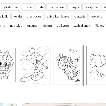
kūrybiškumas
disney
pelė
burtininkas
magija
žvaigždės
s
aikiški
veikla
pramogos
vaikų kambarys
darželis
mokykla
ksma
nuotykis
draugai
šeima
vaikystė
walt disney
Mickey 