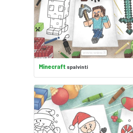
Minecraft
spalvinti