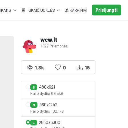
Prisijungti
AIKAMS
SKAIČIUOKLĖS
KARPINIAI
wew.lt
1,127 Priemonės
1.3k
0
16
480x621
S
Failo dydis: 69.5kB
960x1242
M
Failo dydis: 182.1kB
2550x3300
L