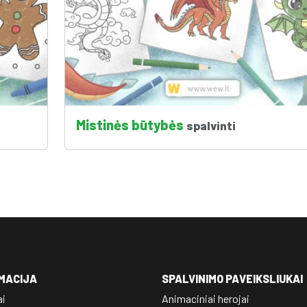
Mistinės būtybės
spalvinti
MACIJA
SPALVINIMO PAVEIKSLIUKAI
ai
Animaciniai herojai