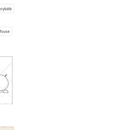
krybėlė
Mouse