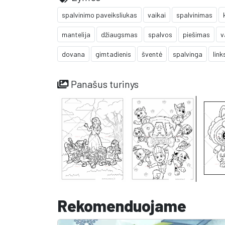
spalvinimo paveiksliukas
vaikai
spalvinimas
mantelija
džiaugsmas
spalvos
piešimas
v
dovana
gimtadienis
šventė
spalvinga
lin
Panašus turinys
Rekomenduojame