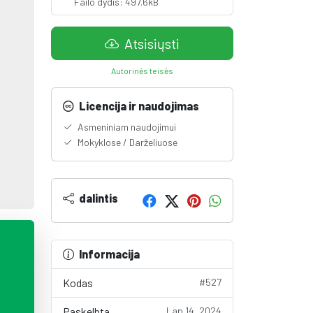
Failo dydis: 497.6kB
Atsisiųsti
Autorinės teisės
Licencija ir naudojimas
Asmeniniam naudojimui
Mokyklose / Darželiuose
dalintis
Informacija
Kodas
#527
Paskelbta
Lap 14, 2024