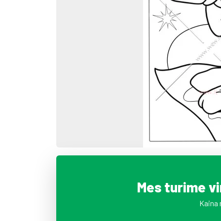
Mes turime v
Kaina 