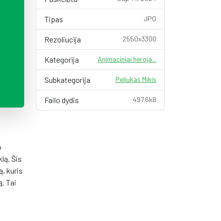
Tipas
JPG
Rezoliucija
2550x3300
Kategorija
Animaciniai heroja...
Subkategorija
Peliukas Mikis
Failo dydis
497.6kB
o
lą. Šis
, kuris
. Tai