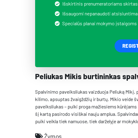
Išskirtinis prenumeratoriams skirtas
Išsaugomi nepanaudoti atsisiuntima
Specialūs planai mokymo įstaigoms
REGIS
Peliukas Mikis burtininkas spal
Spalvinimo paveiksliukas vaizduoja Peliuką Mikį, p
kilimo, apsuptas žvaigždžių ir burtų. Mikio veide šv
paveiksliukas – puiki proga mažiesiems kūrėjams pa
šį kartą pasirodo visiškai nauju amplua. Spalvind
puiki veikla tiek namuose, tiek darželyje ar mokykl
Žymos