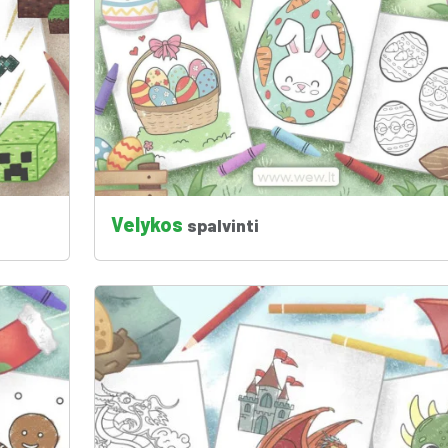
Velykos
spalvinti