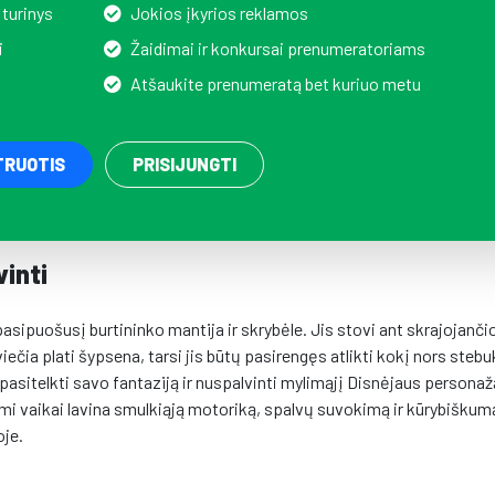
 turinys
Jokios įkyrios reklamos
i
Žaidimai ir konkursai prenumeratoriams
Atšaukite prenumeratą bet kuriuo metu
TRUOTIS
PRISIJUNGTI
vinti
asipuošusį burtininko mantija ir skrybėle. Jis stovi ant skrajojanči
iečia plati šypsena, tarsi jis būtų pasirengęs atlikti kokį nors stebuk
sitelkti savo fantaziją ir nuspalvinti mylimąjį Disnėjaus personažą
ami vaikai lavina smulkiąją motoriką, spalvų suvokimą ir kūrybiškumą
oje.